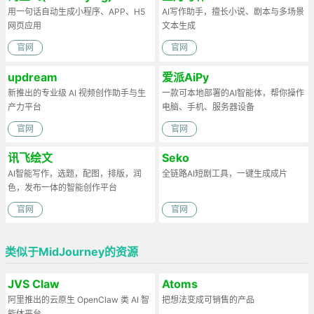
用一句话自动生成小程序、APP、H5
AI写作助手，擅长小说、剧本与多场景
网页应用
文本生成
官网
官网
updream
爱派AiPy
新推出的专业级 AI 视频创作助手与生
一款可本地部署的AI智能体，帮你操作
产力平台
电脑、手机、服务器设备
官网
官网
讯飞绘文
Seko
AI智能写作，选题，配图，排版，润
全链路AI短剧工具，一键生成成片
色，发布一体的智能创作平台
官网
官网
类似于MidJourney‌的资源
JVS Claw
Atoms
阿里推出的云原生 OpenClaw 类 AI 智
把想法变成可销售的产品
能体平台