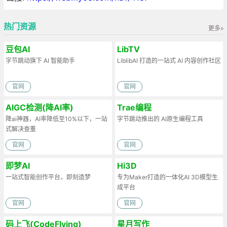
热门资源
更多»
豆包AI
LibTV
字节跳动旗下 AI 智能助手
LiblibAI 打造的一站式 AI 内容创作社区
官网
官网
AIGC检测(降AI率)
Trae编程
降ai神器，AI率降低至10%以下，一站
字节跳动推出的 AI原生编程工具
式解决查重
官网
官网
即梦AI
Hi3D
一站式智能创作平台，即刻造梦
专为Maker打造的一体化AI 3D模型生
成平台
官网
官网
码上飞(CodeFlying)
星月写作