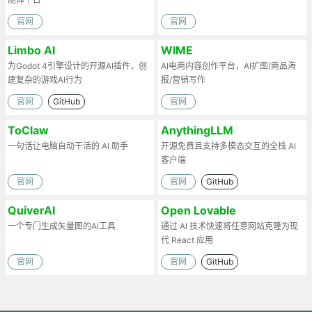
官网
官网
Limbo AI
WIME
为Godot 4引擎设计的开源AI插件，创
AI电商内容创作平台，AI扩图/商品海
建复杂的游戏AI行为
报/营销写作
官网
GitHub
官网
ToClaw
AnythingLLM
一句话让电脑自动干活的 AI 助手
开源免费且支持多模态交互的全栈 AI
客户端
官网
官网
GitHub
QuiverAI
Open Lovable
一个专门生成矢量图的AI工具
通过 AI 技术快速将任意网站克隆为现
代 React 应用
官网
官网
GitHub