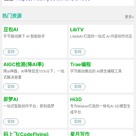
热门资源
更多»
豆包AI
LibTV
字节跳动旗下 AI 智能助手
LiblibAI 打造的一站式 AI 内容创作社区
官网
官网
AIGC检测(降AI率)
Trae编程
降ai神器，AI率降低至10%以下，一站
字节跳动推出的 AI原生编程工具
式解决查重
官网
官网
即梦AI
Hi3D
一站式智能创作平台，即刻造梦
专为Maker打造的一体化AI 3D模型生
成平台
官网
官网
码上飞(CodeFlying)
星月写作