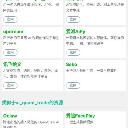
用一句话自动生成小程序、APP、H5
AI写作助手，擅长小说、剧本与多场景
网页应用
文本生成
官网
官网
updream
爱派AiPy
新推出的专业级 AI 视频创作助手与生
一款可本地部署的AI智能体，帮你操作
产力平台
电脑、手机、服务器设备
官网
官网
讯飞绘文
Seko
AI智能写作，选题，配图，排版，润
全链路AI短剧工具，一键生成成片
色，发布一体的智能创作平台
官网
官网
类似于ai_quant_trade的资源
Qclaw
秀脸FacePlay
腾讯出品的接入微信的 OpenClaw AI
一键生成换脸视频
智能助手