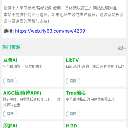
仅供个人学习参考/导航指引使用，具体请以第三方网站说明为准，
本站不提供任何专业建议。如果地址失效或描述有误，请联系站长反
馈～感谢您的理解与支持！
链接:
https://web.fly63.com/nav/4209
热门资源
更多»
豆包AI
LibTV
字节跳动旗下 AI 智能助手
LiblibAI 打造的一站式 AI 内容创作社区
官网
官网
AIGC检测(降AI率)
Trae编程
降ai神器，AI率降低至10%以下，一站
字节跳动推出的 AI原生编程工具
式解决查重
官网
官网
即梦AI
Hi3D