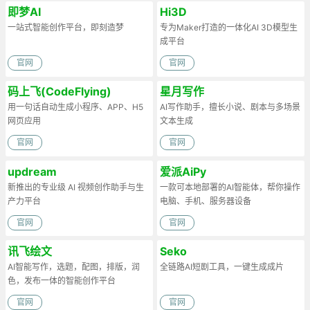
即梦AI
Hi3D
一站式智能创作平台，即刻造梦
专为Maker打造的一体化AI 3D模型生
成平台
官网
官网
码上飞(CodeFlying)
星月写作
用一句话自动生成小程序、APP、H5
AI写作助手，擅长小说、剧本与多场景
网页应用
文本生成
官网
官网
updream
爱派AiPy
新推出的专业级 AI 视频创作助手与生
一款可本地部署的AI智能体，帮你操作
产力平台
电脑、手机、服务器设备
官网
官网
讯飞绘文
Seko
AI智能写作，选题，配图，排版，润
全链路AI短剧工具，一键生成成片
色，发布一体的智能创作平台
官网
官网