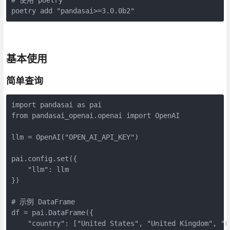
poetry add "pandasai>=3.0.0b2"
基本使用
简单查询
import pandasai as pai

from pandasai_openai.openai import OpenAI

llm = OpenAI("OPEN_AI_API_KEY")

pai.config.set({

    "llm": llm

})

# 示例 DataFrame

df = pai.DataFrame({

    "country": ["United States", "United Kingdom", "F