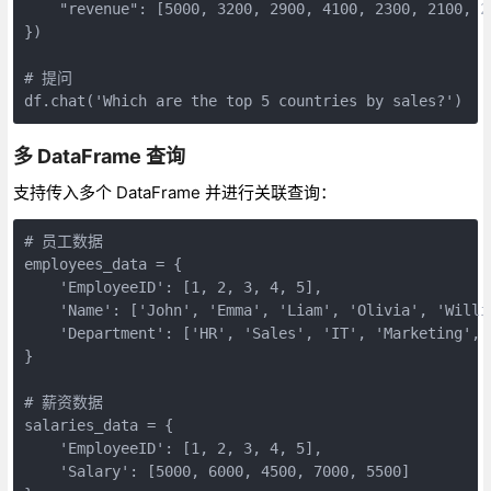
    "revenue": [5000, 3200, 2900, 4100, 2300, 2100, 2
})

# 提问

多 DataFrame 查询
支持传入多个 DataFrame 并进行关联查询：
# 员工数据

employees_data = {

    'EmployeeID': [1, 2, 3, 4, 5],

    'Name': ['John', 'Emma', 'Liam', 'Olivia', 'Willia
    'Department': ['HR', 'Sales', 'IT', 'Marketing', '
}

# 薪资数据

salaries_data = {

    'EmployeeID': [1, 2, 3, 4, 5],

    'Salary': [5000, 6000, 4500, 7000, 5500]
