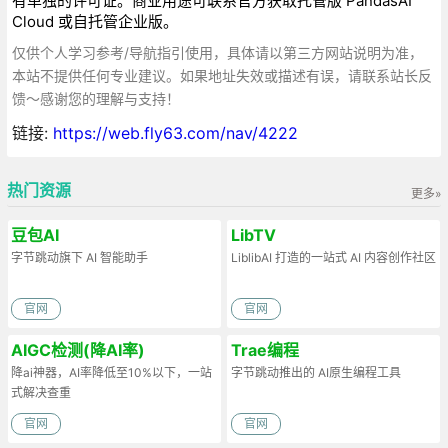
有单独的许可证。商业用途可联系官方获取托管版 PandasAI
Cloud 或自托管企业版。
仅供个人学习参考/导航指引使用，具体请以第三方网站说明为准，
本站不提供任何专业建议。如果地址失效或描述有误，请联系站长反
馈～感谢您的理解与支持！
链接:
https://web.fly63.com/nav/4222
热门资源
更多»
豆包AI
LibTV
字节跳动旗下 AI 智能助手
LiblibAI 打造的一站式 AI 内容创作社区
官网
官网
AIGC检测(降AI率)
Trae编程
降ai神器，AI率降低至10%以下，一站
字节跳动推出的 AI原生编程工具
式解决查重
官网
官网