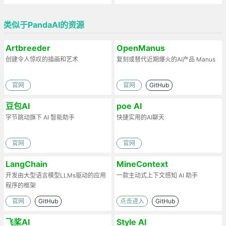
类似于PandaAI的资源
Artbreeder
OpenManus
创建令人惊叹的插画和艺术
复刻或替代近期爆火的AI产品 Manus
官网
官网
GitHub
豆包AI
poe AI
字节跳动旗下 AI 智能助手
快捷实用的AI聊天
官网
官网
LangChain
MineContext
开发由大型语言模型LLMs驱动的应用
一款主动式上下文感知 AI 助手
程序的框架
官网
GitHub
点击进入
GitHub
飞桨AI
Style AI