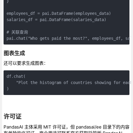
}

employees_df = pai.DataFrame(employees_data)

salaries_df = pai.DataFrame(salaries_data)

# 关联查询

pai.chat("Who gets paid the most?", employees_df, sal
图表生成
还可以要求生成图表：
df.chat(

    "Plot the histogram of countries showing for each
)
许可证
PandasAI 主体采用 MIT 许可证，但 pandasai/ee 目录下的内容