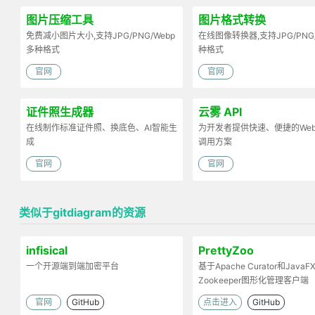
图片压缩工具
图片格式转换
免费减小图片大小,支持JPG/PNG/Webp
在线图像转换器,支持JPG/PNG
多种格式
种格式
官网
官网
证件照生成器
云雾 API
在线制作标准证件照、换底色、AI智能生
为开发者提供快速、便捷的Web 
成
调用方案
官网
官网
类似于gitdiagram的资源
infisical
PrettyZoo
一个开源端到端加密平台
基于Apache Curator和Java
Zookeeper图形化管理客户端
官网
GitHub
点击进入
GitHub