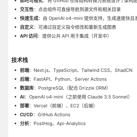
即时可视化
：将 GitHub 仓库结构转换为系统设计 / 架构
交互性
：点击组件可直接导航到源文件和相关目录
快速生成
：由 OpenAI o4-mini 提供支持，生成速度快且
自定义
：可通过自定义指令修改和重新生成图表
API 访问
：提供公共 API 用于集成（开发中）
技术栈
前端
：Next.js、TypeScript、Tailwind CSS、ShadCN
后端
：FastAPI、Python、Server Actions
数据库
：PostgreSQL（配合 Drizzle ORM）
AI
：OpenAI o4-mini（之前使用 Claude 3.5 Sonnet）
部署
：Vercel（前端）、EC2（后端）
CI/CD
：GitHub Actions
分析
：PostHog、Api-Analytics