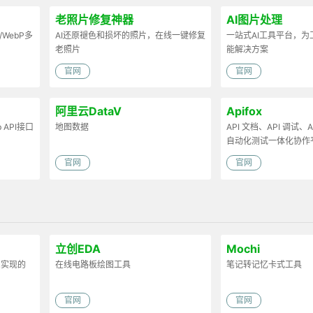
老照片修复神器
AI图片处理
/WebP多
AI还原褪色和损坏的照片，在线一键修复
一站式AI工具平台，
老照片
能解决方案
官网
官网
阿里云DataV
Apifox
API接口
地图数据
API 文档、API 调试、AP
自动化测试一体化协作
官网
官网
立创EDA
Mochi
FX实现的
在线电路板绘图工具
笔记转记忆卡式工具
官网
官网