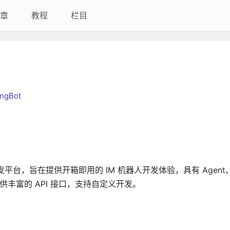
章
教程
栏目
angBot
平台，旨在提供开箱即用的 IM 机器人开发体验，具有 Agent、
供丰富的 API 接口，支持自定义开发。