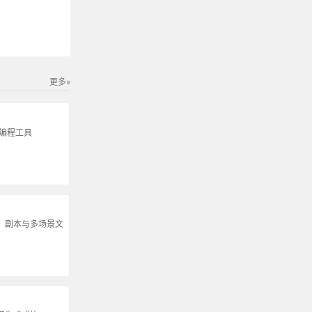
更多»
生编程工具
说、剧本与多场景文