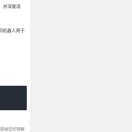
，并深度适
同机器人用于
～感谢您的理解