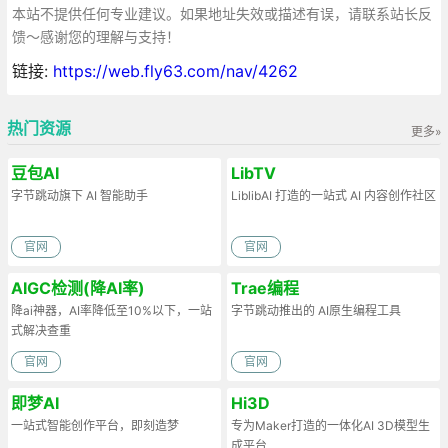
本站不提供任何专业建议。如果地址失效或描述有误，请联系站长反
馈～感谢您的理解与支持！
链接:
https://web.fly63.com/nav/4262
热门资源
更多»
豆包AI
LibTV
字节跳动旗下 AI 智能助手
LiblibAI 打造的一站式 AI 内容创作社区
官网
官网
AIGC检测(降AI率)
Trae编程
降ai神器，AI率降低至10%以下，一站
字节跳动推出的 AI原生编程工具
式解决查重
官网
官网
即梦AI
Hi3D
一站式智能创作平台，即刻造梦
专为Maker打造的一体化AI 3D模型生
成平台