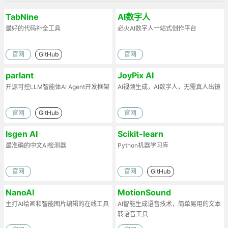
TabNine
AI数字人
最好的代码补全工具
必火AI数字人一站式创作平台
官网
GitHub
官网
parlant
JoyPix AI
开源可控LLM智能体AI Agent开发框架
AI视频生成，AI数字人，无需真人出镜
官网
GitHub
官网
Isgen AI
Scikit-learn
最准确的中文AI检测器
Python机器学习库
官网
官网
GitHub
NanoAI
MotionSound
主打AI绘画和智能图片编辑的在线工具
AI智能生成语音技术，简单易用的文本
转语音工具