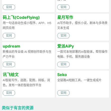
官网
官网
码上飞(CodeFlying)
星月写作
用一句话自动生成小程序、APP、H5
AI写作助手，擅长小说、剧本与多场景
网页应用
文本生成
官网
官网
updream
爱派AiPy
新推出的专业级 AI 视频创作助手与生
一款可本地部署的AI智能体，帮你操作
产力平台
电脑、手机、服务器设备
官网
官网
讯飞绘文
Seko
AI智能写作，选题，配图，排版，润
全链路AI短剧工具，一键生成成片
色，发布一体的智能创作平台
官网
官网
类似于有言的资源