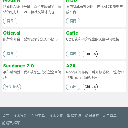
创新的AI设计平台，支持生成完全可编
专为Maker打造的一体化AI 3D模型生
辑的幻灯片、PDF和社交媒体内容
成平台
官网
官网
Otter.ai
Caffe
能替你开会、帮你记笔记的AI小秘书
UC伯克利研究推出的深度学习框架
官网
官网
GitHub
Seedance 2.0
A2A
字节跳动新一代AI视频生成模型全面解
Google 开源的一种开放协议，“全行业
析
共建” 的 AI 沟通标准
链接直达
官网
GitHub
首页
技术导航
在线工具
技术文章
教程资源
前端标签
AI工具集
前端库/框架