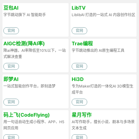
豆包AI
LibTV
字节跳动旗下 AI 智能助手
LiblibAI 打造的一站式 AI 内容创作社区
官网
官网
AIGC检测(降AI率)
Trae编程
降ai神器，AI率降低至10%以下，一站
字节跳动推出的 AI原生编程工具
式解决查重
官网
官网
即梦AI
Hi3D
一站式智能创作平台，即刻造梦
专为Maker打造的一体化AI 3D模型生
成平台
官网
官网
码上飞(CodeFlying)
星月写作
用一句话自动生成小程序、APP、H5
AI写作助手，擅长小说、剧本与多场景
网页应用
文本生成
官网
官网