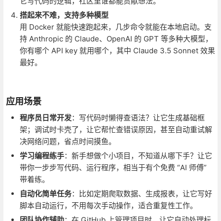
它写代码的逻辑，社区里谁都能贡献想法。
搭起来不难，支持多种模型
用 Docker 就能快速跑起来，几步命令就能在本地启动。支
持 Anthropic 的 Claude、OpenAI 的 GPT 等多种大模型，
你有哪个 API key 就用哪个，其中 Claude 3.5 Sonnet 效果
最好。
应用场景
程序员日常开发
：写代码时懒得查语法？让它生成基础框
架；调试时卡壳了，让它帮忙查错误原因，甚至自动重试解
决网络问题，省点时间摸鱼。
学习编程练手
：新手想做个小项目，不知道从哪下手？让它
带你一步步写代码、运行程序，相当于有个免费 “AI 师傅”
带着练。
自动化简单任务
：比如定期爬取数据、生成报表，让它写好
脚本自动运行，不用每次手动操作，适合重复性工作。
团队协作辅助
：在 GitHub 上管理项目时，让它自动处理标