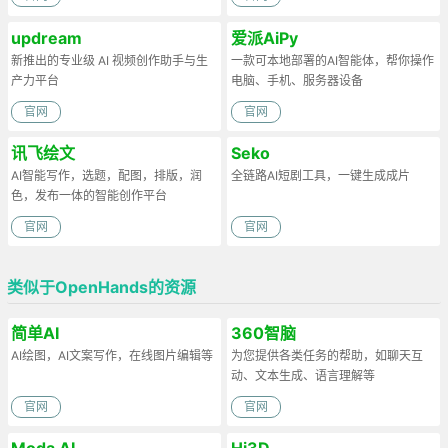
updream
爱派AiPy
新推出的专业级 AI 视频创作助手与生
一款可本地部署的AI智能体，帮你操作
产力平台
电脑、手机、服务器设备
官网
官网
讯飞绘文
Seko
AI智能写作，选题，配图，排版，润
全链路AI短剧工具，一键生成成片
色，发布一体的智能创作平台
官网
官网
类似于OpenHands的资源
简单AI
360智脑
AI绘图，AI文案写作，在线图片编辑等
为您提供各类任务的帮助，如聊天互
动、文本生成、语言理解等
官网
官网
Moda AI
Hi3D