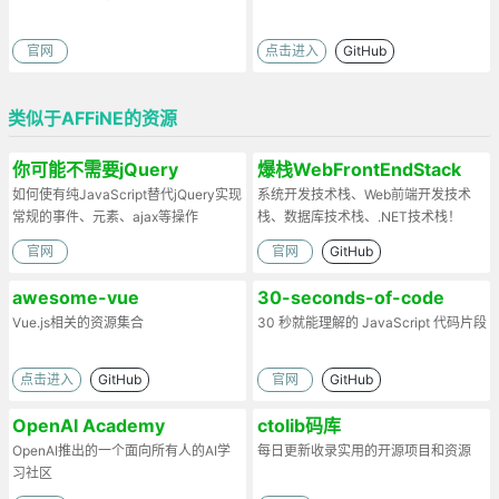
官网
点击进入
GitHub
类似于AFFiNE的资源
你可能不需要jQuery
爆栈WebFrontEndStack
如何使有纯JavaScript替代jQuery实现
系统开发技术栈、Web前端开发技术
常规的事件、元素、ajax等操作
栈、数据库技术栈、.NET技术栈！
官网
官网
GitHub
awesome-vue
30-seconds-of-code
Vue.js相关的资源集合
30 秒就能理解的 JavaScript 代码片段
点击进入
GitHub
官网
GitHub
OpenAI Academy
ctolib码库
OpenAI推出的一个面向所有人的AI学
每日更新收录实用的开源项目和资源
习社区