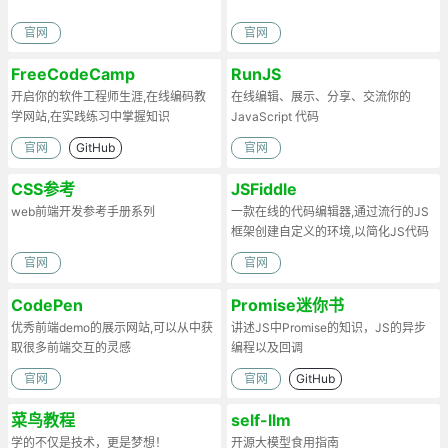
官网
官网
FreeCodeCamp
RunJS
开启你的软件工程师生涯,在线编码教
在线编辑、展示、分享、交流你的
学网站,在实践练习中掌握知识
JavaScript 代码
官网
GitHub
官网
CSS参考
JSFiddle
web前端开发参考手册系列
一款在线的代码编辑器,通过流行的JS
框架创建自定义的环境,以简化JS代码
官网
官网
CodePen
Promise迷你书
优秀前端demo的展示网站,可以从中获
讲述JS中Promise的知识，JS的异步
取很多前端交互的灵感
编程以及回调
官网
官网
GitHub
菜鸟教程
self-llm
学的不仅是技术，更是梦想！
开源大模型食用指南