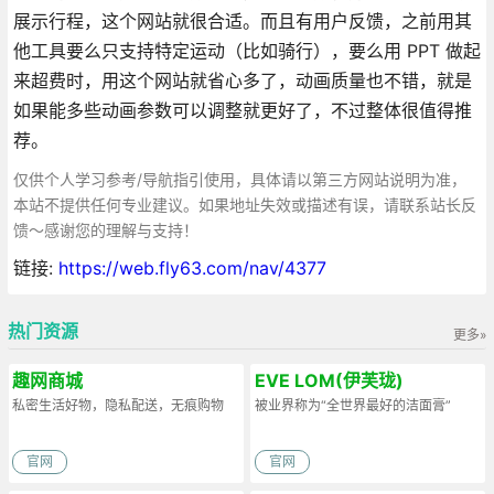
展示行程，这个网站就很合适。而且有用户反馈，之前用其
他工具要么只支持特定运动（比如骑行），要么用 PPT 做起
来超费时，用这个网站就省心多了，动画质量也不错，就是
如果能多些动画参数可以调整就更好了，不过整体很值得推
荐。
仅供个人学习参考/导航指引使用，具体请以第三方网站说明为准，
本站不提供任何专业建议。如果地址失效或描述有误，请联系站长反
馈～感谢您的理解与支持！
链接:
https://web.fly63.com/nav/4377
热门资源
更多»
趣网商城
EVE LOM(伊芙珑)
私密生活好物，隐私配送，无痕购物
被业界称为“全世界最好的洁面膏”
官网
官网