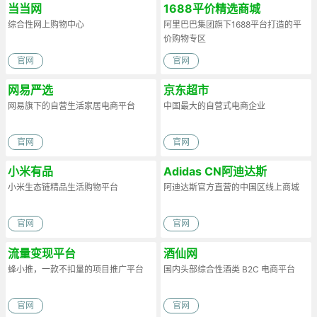
当当网
1688平价精选商城
综合性网上购物中心
阿里巴巴集团旗下1688平台打造的平
价购物专区
官网
官网
网易严选
京东超市
网易旗下的自营生活家居电商平台
中国最大的自营式电商企业
官网
官网
小米有品
Adidas CN阿迪达斯
小米生态链精品生活购物平台
阿迪达斯官方直营的中国区线上商城
官网
官网
流量变现平台
酒仙网
蜂小推，一款不扣量的项目推广平台
国内头部综合性酒类 B2C 电商平台
官网
官网