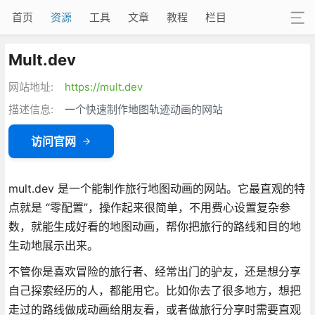
首页
资源
工具
文章
教程
栏目
Mult.dev
网站地址:
https://mult.dev
描述信息:
一个快速制作地图轨迹动画的网站
访问官网
mult.dev 是一个能制作旅行地图动画的网站。它最直观的特
点就是 “零配置”，操作起来很简单，不用费心设置复杂参
数，就能生成好看的地图动画，帮你把旅行的路线和目的地
生动地展示出来。
不管你是喜欢冒险的旅行者、经常出门的驴友，还是想分享
自己探索经历的人，都能用它。比如你去了很多地方，想把
走过的路线做成动画给朋友看，或者做旅行分享时需要直观