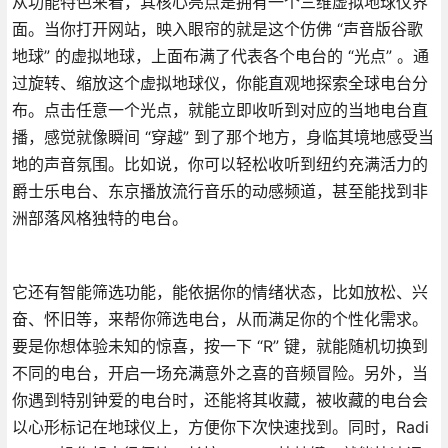
从功能特色来看，其核心亮点是拥有一个三维虚拟地球仪界
面。当你打开网站，映入眼帘的就是这个仿佛 “声音版谷歌
地球” 的虚拟地球，上面布满了代表各个电台的 “光点” 。通
过旋转、缩放这个虚拟地球仪，你能直观地探索全球电台分
布。点击任意一个光点，就能立即收听到对应的当地电台直
播，感觉就像瞬间 “穿越” 到了那个地方，身临其境地感受当
地的声音氛围。比如说，你可以轻松收听到纽约充满活力的
爵士乐电台、东京播放流行音乐的动感频道，甚至能找到非
洲部落风格独特的电台。
它还有智能筛选功能，能依据你的情绪状态，比如放松、兴
奋、怀旧等，来帮你筛选电台，从而满足你的个性化需求。
要是你想体验未知的惊喜，按一下 “R” 键，就能随机切换到
不同的电台，开启一场充满意外之喜的音频冒险。另外，当
你遇到特别钟爱的电台时，还能将其收藏，被收藏的电台会
以心形标记在地球仪上，方便你下次快速找到。同时，Radi