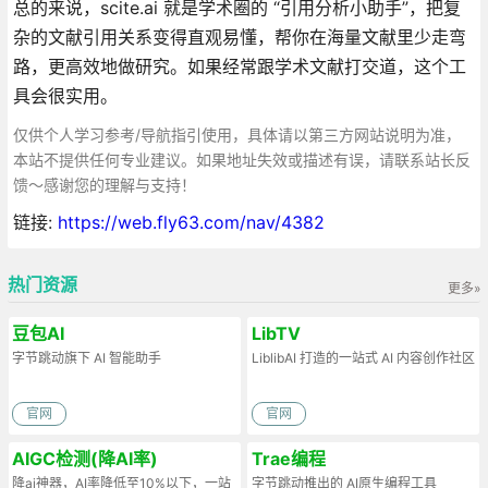
总的来说，scite.ai 就是学术圈的 “引用分析小助手”，把复
杂的文献引用关系变得直观易懂，帮你在海量文献里少走弯
路，更高效地做研究。如果经常跟学术文献打交道，这个工
具会很实用。
仅供个人学习参考/导航指引使用，具体请以第三方网站说明为准，
本站不提供任何专业建议。如果地址失效或描述有误，请联系站长反
馈～感谢您的理解与支持！
链接:
https://web.fly63.com/nav/4382
热门资源
更多»
豆包AI
LibTV
字节跳动旗下 AI 智能助手
LiblibAI 打造的一站式 AI 内容创作社区
官网
官网
AIGC检测(降AI率)
Trae编程
降ai神器，AI率降低至10%以下，一站
字节跳动推出的 AI原生编程工具