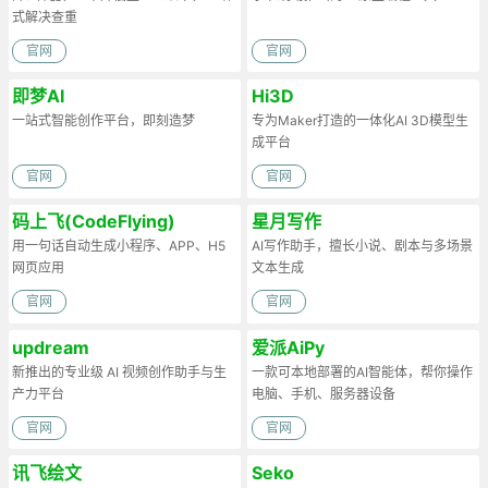
式解决查重
官网
官网
即梦AI
Hi3D
一站式智能创作平台，即刻造梦
专为Maker打造的一体化AI 3D模型生
成平台
官网
官网
码上飞(CodeFlying)
星月写作
用一句话自动生成小程序、APP、H5
AI写作助手，擅长小说、剧本与多场景
网页应用
文本生成
官网
官网
updream
爱派AiPy
新推出的专业级 AI 视频创作助手与生
一款可本地部署的AI智能体，帮你操作
产力平台
电脑、手机、服务器设备
官网
官网
讯飞绘文
Seko