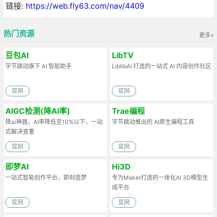
链接:
https://web.fly63.com/nav/4409
热门资源
更多»
豆包AI
LibTV
字节跳动旗下 AI 智能助手
LiblibAI 打造的一站式 AI 内容创作社区
官网
官网
AIGC检测(降AI率)
Trae编程
降ai神器，AI率降低至10%以下，一站
字节跳动推出的 AI原生编程工具
式解决查重
官网
官网
即梦AI
Hi3D
一站式智能创作平台，即刻造梦
专为Maker打造的一体化AI 3D模型生
成平台
官网
官网