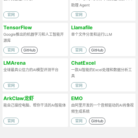
助理 Agent
官网
官网
TensorFlow
Llamafile
Google推出的机器学习和人工智能开
单个文件分发和运行LLM
源库
官网
GitHub
官网
GitHub
LMArena
ChatExcel
全球最具公信力的AI模型评测平台
一款AI智能的Excel处理和数据分析工
具
官网
官网
ArkClaw龙虾
EMO
能自己操控电脑、帮你干活的AI智能体
由阿里开发的一个音频驱动的AI肖像视
频生成系统
官网
官网
GitHub