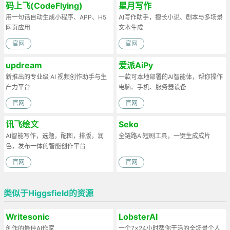
码上飞(CodeFlying)
星月写作
用一句话自动生成小程序、APP、H5
AI写作助手，擅长小说、剧本与多场景
网页应用
文本生成
官网
官网
updream
爱派AiPy
新推出的专业级 AI 视频创作助手与生
一款可本地部署的AI智能体，帮你操作
产力平台
电脑、手机、服务器设备
官网
官网
讯飞绘文
Seko
AI智能写作，选题，配图，排版，润
全链路AI短剧工具，一键生成成片
色，发布一体的智能创作平台
官网
官网
类似于Higgsfield的资源
Writesonic
LobsterAI
创作的最佳AI作家
一个7×24小时帮你干活的全场景个人