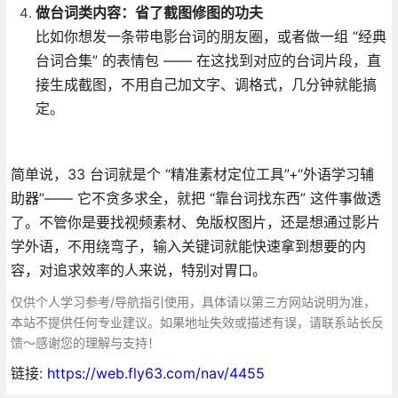
做台词类内容：省了截图修图的功夫
比如你想发一条带电影台词的朋友圈，或者做一组 “经典
台词合集” 的表情包 —— 在这找到对应的台词片段，直
接生成截图，不用自己加文字、调格式，几分钟就能搞
定。
简单说，33 台词就是个 “精准素材定位工具”+“外语学习辅
助器”—— 它不贪多求全，就把 “靠台词找东西” 这件事做透
了。不管你是要找视频素材、免版权图片，还是想通过影片
学外语，不用绕弯子，输入关键词就能快速拿到想要的内
容，对追求效率的人来说，特别对胃口。
仅供个人学习参考/导航指引使用，具体请以第三方网站说明为准，
本站不提供任何专业建议。如果地址失效或描述有误，请联系站长反
馈～感谢您的理解与支持！
链接:
https://web.fly63.com/nav/4455