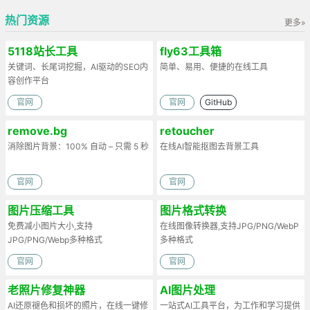
热门资源
更多»
5118站长工具
fly63工具箱
关键词、长尾词挖掘，AI驱动的SEO内
简单、易用、便捷的在线工具
容创作平台
官网
官网
GitHub
remove.bg
retoucher
消除图片背景：100% 自动 – 只需 5 秒
在线AI智能抠图去背景工具
官网
官网
图片压缩工具
图片格式转换
免费减小图片大小,支持
在线图像转换器,支持JPG/PNG/WebP
JPG/PNG/Webp多种格式
多种格式
官网
官网
老照片修复神器
AI图片处理
AI还原褪色和损坏的照片，在线一键修
一站式AI工具平台，为工作和学习提供