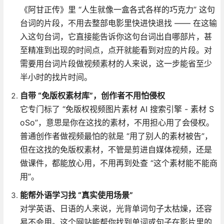
《阿甘正传》里 “人生就像一盒各式各样的巧克力” 这句
台词的片段，不用去整部电影里快进快退找 —— 在这输
入这句台词，它直接能告诉你这句台词出自哪部片，甚
至精准到出现的时间点，点开就能看到对应的片段。对
需要用台词片段做视频素材的人来说，这一步能省至少
半小时的找片时间。
自带 “免版权素材库”，创作者不用怕侵权
它专门标了 “免版权视频图片素材 AI 搜索引擎 - 素材 S
oSo”，意思是你在这找的素材，不用担心用了会侵权。
普通创作者做视频最怕的就是 “用了别人的素材被告”，
但在这找的免版权素材，不管是剪进自媒体视频，还是
做课件，都能放心用，不用再到处查 “这个素材能不能商
用”。
能帮外语学习找 “真实使用场景”
对学英语、日语的人来说，光背单词句子太枯燥，还容
易不会用。这个网站能帮你找到单词或句子在影片里的