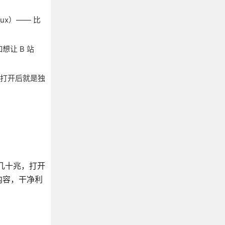
ux）—— 比
让 B 站
— 打开后就是独
才几十兆，打开
内容，干净利