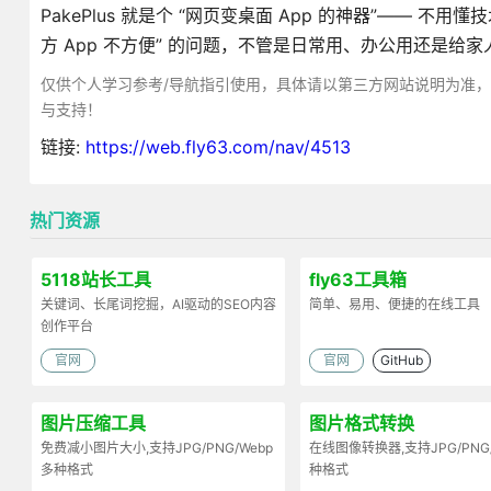
PakePlus 就是个 “网页变桌面 App 的神器”——
方 App 不方便” 的问题，不管是日常用、办公用还是给
仅供个人学习参考/导航指引使用，具体请以第三方网站说明为准
与支持！
链接:
https://web.fly63.com/nav/4513
热门资源
5118站长工具
fly63工具箱
关键词、长尾词挖掘，AI驱动的SEO内容
简单、易用、便捷的在线工具
创作平台
官网
官网
GitHub
图片压缩工具
图片格式转换
免费减小图片大小,支持JPG/PNG/Webp
在线图像转换器,支持JPG/PNG
多种格式
种格式