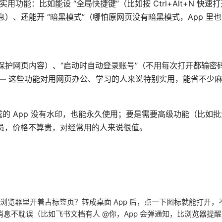
能：比如能设 “全局快捷键”（比如按 Ctrl+Alt+N 快速打开 N
息）、还能开 “暗黑模式”（哪怕原网页没有暗黑模式，App 里
（保护网页内容）、“启动时自动登录账号”（不用每次打开都输密
—— 这些功能对用网页办公、学习的人来说特别实用，能省不少
 App 没有水印，也能永久使用；要是需要高级功能（比如批量
以买会员，价格不算贵，对经常用的人来说很值。
总在浏览器里开着占标签页？转成桌面 App 后，点一下图标就能打开
消息不耽误（比如飞书文档有人 @你，App 会弹通知，比浏览器提