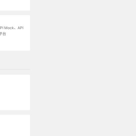
I Mock、API
平台