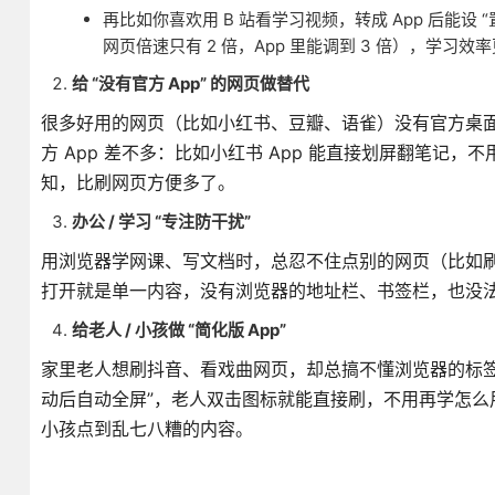
再比如你喜欢用 B 站看学习视频，转成 App 后能设
网页倍速只有 2 倍，App 里能调到 3 倍），学习效
给 “没有官方 App” 的网页做替代
很多好用的网页（比如小红书、豆瓣、语雀）没有官方桌面 Ap
方 App 差不多：比如小红书 App 能直接划屏翻笔记，
知，比刷网页方便多了。
办公 / 学习 “专注防干扰”
用浏览器学网课、写文档时，总忍不住点别的网页（比如刷
打开就是单一内容，没有浏览器的地址栏、书签栏，也没法
给老人 / 小孩做 “简化版 App”
家里老人想刷抖音、看戏曲网页，却总搞不懂浏览器的标签页、收
动后自动全屏”，老人双击图标就能直接刷，不用再学怎
小孩点到乱七八糟的内容。