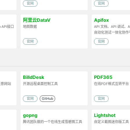
官网
官网
阿里云DataV
Apifox
API接口
地图数据
API 文档、API 调试、AP
自动化测试一体化协作
官网
官网
BilldDesk
PDF365
任意网站
开源远程桌面控制工具
在线PDF格式互转平台
官网
GitHub
官网
gopng
Lightshot
腾讯团队做的一个在线生成雪碧图工具
自定义截图迷你版工具