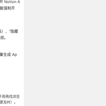
otion A
也能强制开
码）、“隐藏
麻烦。
生成 Ap
，不用再找浏览
醒更及时）。