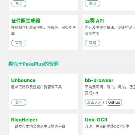
官网
官网
证件照生成器
云雾 API
在线制作标准证件照、换底色、AI智能生
为开发者提供快速、便捷的Web 
成
调用方案
官网
官网
类似于PakePlus的资源
Unbounce
bb-browser
着陆页制作及智能广告营销工具
不需要密钥，爬虫，模拟，把
变成API
官网
点击进入
GitHub
BlogHelper
Umi-OCR
一键发布本地文章到主流博客平台
开源、免费的离线OCR软件