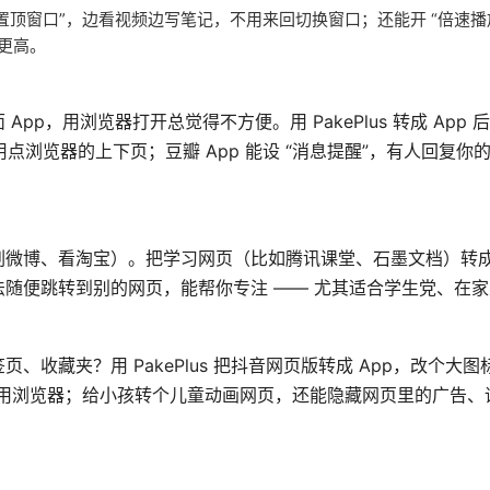
 “置顶窗口”，边看视频边写笔记，不用来回切换窗口；还能开 “倍速播
率更高。
p，用浏览器打开总觉得不方便。用 PakePlus 转成 App 
不用点浏览器的上下页；豆瓣 App 能设 “消息提醒”，有人回复你
微博、看淘宝）。把学习网页（比如腾讯课堂、石墨文档）转成 
随便跳转到别的网页，能帮你专注 —— 尤其适合学生党、在
藏夹？用 PakePlus 把抖音网页版转成 App，改个大图标
么用浏览器；给小孩转个儿童动画网页，还能隐藏网页里的广告、