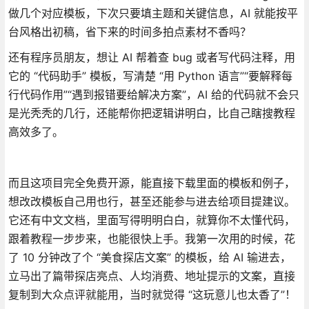
做几个对应模板，下次只要填主题和关键信息，AI 就能按平
台风格出初稿，省下来的时间多拍点素材不香吗？
还有程序员朋友，想让 AI 帮着查 bug 或者写代码注释，用
它的 “代码助手” 模板，写清楚 “用 Python 语言”“要解释每
行代码作用”“遇到报错要给解决方案”，AI 给的代码就不会只
是光秃秃的几行，还能帮你把逻辑讲明白，比自己瞎搜教程
高效多了。
而且这项目完全免费开源，能直接下载里面的模板和例子，
想改改模板自己用也行，甚至还能参与进去给项目提建议。
它还有中文文档，里面写得明明白白，就算你不太懂代码，
跟着教程一步步来，也能很快上手。我第一次用的时候，花
了 10 分钟改了个 “美食探店文案” 的模板，给 AI 输进去，
立马出了篇带探店亮点、人均消费、地址提示的文案，直接
复制到大众点评就能用，当时就觉得 “这玩意儿也太香了”！