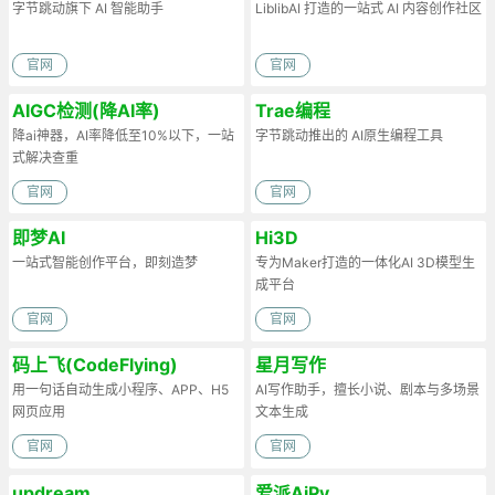
字节跳动旗下 AI 智能助手
LiblibAI 打造的一站式 AI 内容创作社区
官网
官网
AIGC检测(降AI率)
Trae编程
降ai神器，AI率降低至10%以下，一站
字节跳动推出的 AI原生编程工具
式解决查重
官网
官网
即梦AI
Hi3D
一站式智能创作平台，即刻造梦
专为Maker打造的一体化AI 3D模型生
成平台
官网
官网
码上飞(CodeFlying)
星月写作
用一句话自动生成小程序、APP、H5
AI写作助手，擅长小说、剧本与多场景
网页应用
文本生成
官网
官网
updream
爱派AiPy