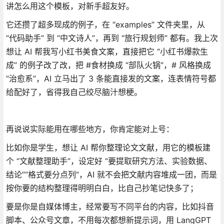
讲怎么用这个模板，对新手超友好。
它还攒了超多现成的例子，在 “examples” 文件夹里，从
“代码助手” 到 “中文诗人”，再到 “旅行规划师” 都有。我上次
想让 AI 帮我写小红书美食文案，直接把它 “小红书爆款生
成” 的例子改了改，把 #食材换成 “部队火锅”，# 风格换成
“治愈系”，AI 立马出了 3 条能直接发的文案，连表情符号都
给配好了，省得我自己绞尽脑汁想梗。
再说说实际能用在哪些地方，你肯定能对上号：
比如你是学生，想让 AI 帮你整理论文文献，用它的模板建
个 “文献整理助手”，设定好 “要提取研究方法、实验数据、
结论”“格式要分点列”，AI 就不会把文献内容堆成一团，而是
按你要的结构整理得明明白白，比自己抄笔记快多了；
要是你是自媒体博主，经常要写不同平台的内容，比如抖音
脚本、公众号文章，不用每次都想新提示词，用 LangGPT