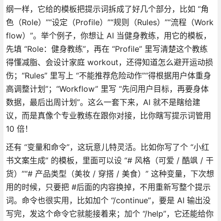
纲一样，它给的模板把提示词拆成了好几个部分，比如 “角
色（Role）”“设定（Profile）”“规则（Rules）”“流程（Work
flow）”。举个例子，你想让 AI 当健身教练，用它的模板，
先填 “Role：健身教练”，再在 “Profile” 里写清楚这个教练
得懂减脂、会设计家庭 workout，还得知道怎么避开运动损
伤；“Rules” 里写上 “不能推荐危险动作”“得根据用户体重身
高调整计划”；“Workflow” 里写 “先问用户目标，再要身体
数据，最后出周计划”。这么一套下来，AI 就不是瞎给建
议，而是真像个专业教练在跟你对接，比你瞎写提示词管用
10 倍！
还有 “变量和命令”，这玩意儿特灵活。比如你写了个 “小红
书文案生成” 的模板，里面可以设 “# 风格（可爱 / 酷飒 / 干
货）”“# 产品类型（美妆 / 穿搭 / 美食）” 这种变量，下次想
用的时候，只要把 #后面的内容换掉，不用重新写整个提示
词。命令也很实用，比如加个 “/continue”，要是 AI 输出没
写完，发这个命令它就能接着来；加个 “/help”，它还能给你