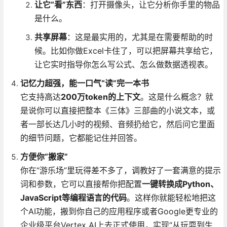
让它“看”东西
：打开摄像头，让它分析你手里的物品
是什么。
共享屏幕
：这是最实用的，尤其是在需要帮助的时
候。比如你做Excel卡住了，可以把屏幕共享给它，
让它实时指导你怎么写公式、怎么做数据透视表。
记忆力超强，能一口气“读”完一本书
它支持高达
200万token的上下文
。这是什么概念？就
是说你可以直接把整本《三体》三部曲的小说文本，或
者一部长达几小时的视频、音频扔给它，然后问它里面
的细节问题，它都能记住并回答。
方便你“搬家”
你在“游乐场”里玩得差不多了，调教好了一套满意的提示
词和参数，它可以直接帮你把配置
一键转换成Python、
JavaScript等编程语言的代码
。这样你就能轻松地把这
个AI功能，搬到你自己的应用程序或者Google更专业的
企业级平台Vertex AI上去正式使用，实现“从玩耍到生