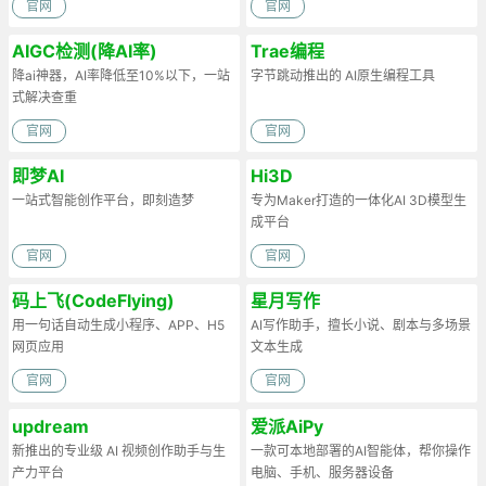
官网
官网
AIGC检测(降AI率)
Trae编程
降ai神器，AI率降低至10%以下，一站
字节跳动推出的 AI原生编程工具
式解决查重
官网
官网
即梦AI
Hi3D
一站式智能创作平台，即刻造梦
专为Maker打造的一体化AI 3D模型生
成平台
官网
官网
码上飞(CodeFlying)
星月写作
用一句话自动生成小程序、APP、H5
AI写作助手，擅长小说、剧本与多场景
网页应用
文本生成
官网
官网
updream
爱派AiPy
新推出的专业级 AI 视频创作助手与生
一款可本地部署的AI智能体，帮你操作
产力平台
电脑、手机、服务器设备