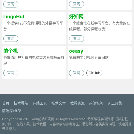
官网
官网
LingoHut
好知网
一个提供125节免费课程的外语学习平
一个综合性在线学习平台，有大量的在
台
线课程，部分课程收费！
官网
官网
装个机
oeasy
为普通用户打造的电脑重装系统指南教
免费的学习视频分享网站
程
官网
官网
GitHub
首页
技术导航
在线工具
技术文章
教程资源
前端标签
AI工具集
前端库/框架