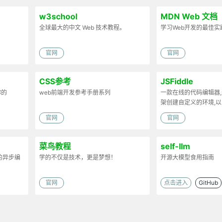
w3school
MDN Web 文档
台
全球最大的中文 Web 技术教程。
学习Web开发的最佳实
官网
官网
CSS参考
JSFiddle
你的
web前端开发参考手册系列
一款在线的代码编辑器,
架创建自定义的环境,以
官网
官网
菜鸟教程
self-llm
S的异步编
学的不仅是技术，更是梦想！
开源大模型食用指南
官网
点击进入
GitHub