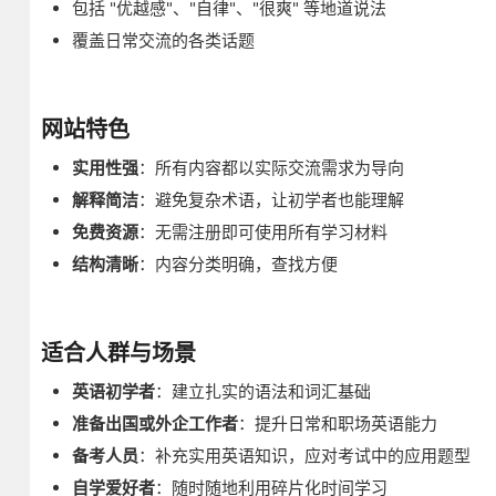
包括 "优越感"、"自律"、"很爽" 等地道说法
覆盖日常交流的各类话题
网站特色
实用性强
：所有内容都以实际交流需求为导向
解释简洁
：避免复杂术语，让初学者也能理解
免费资源
：无需注册即可使用所有学习材料
结构清晰
：内容分类明确，查找方便
适合人群与场景
英语初学者
：建立扎实的语法和词汇基础
准备出国或外企工作者
：提升日常和职场英语能力
备考人员
：补充实用英语知识，应对考试中的应用题型
自学爱好者
：随时随地利用碎片化时间学习