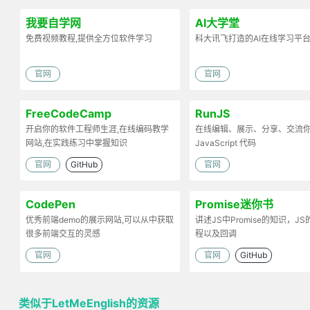
我要自学网
AI大学堂
免费视频教程,提供全方位软件学习
科大讯飞打造的AI在线学习平
官网
官网
FreeCodeCamp
RunJS
开启你的软件工程师生涯,在线编码教学
在线编辑、展示、分享、交流
网站,在实践练习中掌握知识
JavaScript 代码
官网
GitHub
官网
CodePen
Promise迷你书
优秀前端demo的展示网站,可以从中获取
讲述JS中Promise的知识，J
很多前端交互的灵感
程以及回调
官网
官网
GitHub
类似于LetMeEnglish的资源