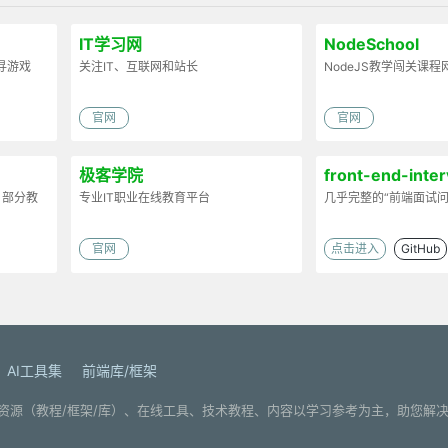
IT学习网
NodeSchool
寻游戏
关注IT、互联网和站长
NodeJS教学闯关课程
官网
官网
极客学院
front-end-inte
，部分教
专业IT职业在线教育平台
handbook
几乎完整的“前端面试问
官网
点击进入
GitHub
AI工具集
前端库/框架
. 分享编程学习资源（教程/框架/库）、在线工具、技术教程、内容以学习参考为主，助