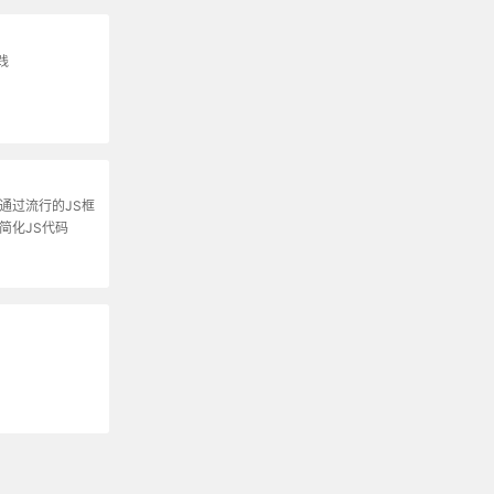
践
通过流行的JS框
简化JS代码