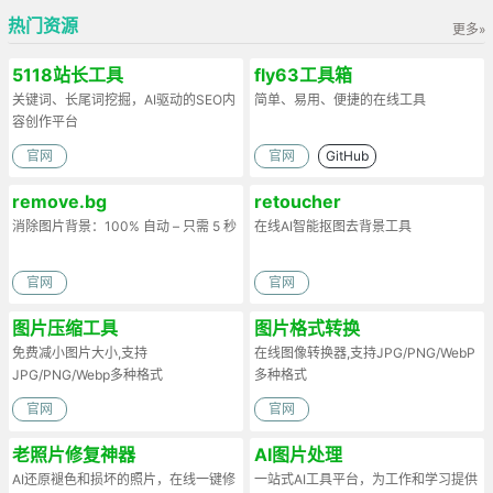
热门资源
更多»
5118站长工具
fly63工具箱
关键词、长尾词挖掘，AI驱动的SEO内
简单、易用、便捷的在线工具
容创作平台
官网
官网
GitHub
remove.bg
retoucher
消除图片背景：100% 自动 – 只需 5 秒
在线AI智能抠图去背景工具
官网
官网
图片压缩工具
图片格式转换
免费减小图片大小,支持
在线图像转换器,支持JPG/PNG/WebP
JPG/PNG/Webp多种格式
多种格式
官网
官网
老照片修复神器
AI图片处理
AI还原褪色和损坏的照片，在线一键修
一站式AI工具平台，为工作和学习提供