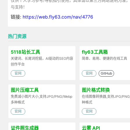
仅供个人学习参考/导航指引使用，具体请以第三方网站说明为准
与支持！
链接:
https://web.fly63.com/nav/4776
热门资源
5118站长工具
fly63工具箱
关键词、长尾词挖掘，AI驱动的SEO内容
简单、易用、便捷的在线工具
创作平台
官网
官网
GitHub
图片压缩工具
图片格式转换
免费减小图片大小,支持JPG/PNG/Webp
在线图像转换器,支持JPG/PNG
多种格式
种格式
官网
官网
证件照生成器
云雾 API