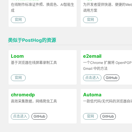
在线制作标准证件照、换底色、AI智能生
为开发者提供快速、便捷的Web 
成
调用方案
官网
官网
类似于PostHog的资源
Loom
e2email
基于浏览器在线屏幕录制工具
一个Chrome 扩展将 OpenPG
Gmail 中的方法
官网
点击进入
GitHub
chromedp
Automa
高效采集数据，网络爬虫工具
一款低代码/无代码的浏览器自
点击进入
GitHub
官网
GitHub