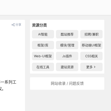
分享
资源分类
AI智能
酷站推荐
招聘/兼职
框架/库
模块/管理
移动端UI框架
Web-UI框架
Js插件
CSS相关
在线工具
建站资源
更多
等一系列工
网站收录 / 问题反馈
权。