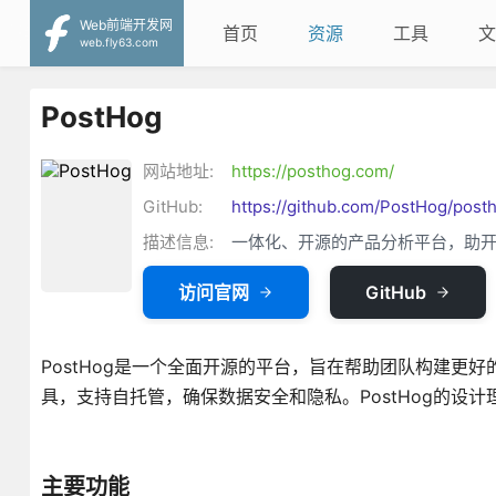
Web前端开发网
首页
资源
工具
文
web.fly63.com
PostHog
网站地址:
https://posthog.com/
GitHub:
https://github.com/PostHog/post
描述信息:
一体化、开源的产品分析平台，助
访问官网
GitHub
PostHog是一个全面开源的平台，旨在帮助团队构建更
具，支持自托管，确保数据安全和隐私。PostHog的设
主要功能