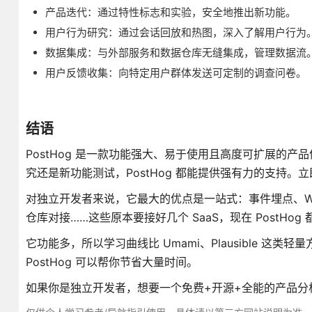
产品迭代：通过特性标志和实验，安全地推出新功能。
用户行为研究：通过会话回放和热图，深入了解用户行为
数据集成：与外部服务和数据仓库无缝集成，管理数据流
用户反馈收集：向特定用户群体发送可定制的调查问卷。
结语
PostHog 是一款功能强大、易于使用且高度可扩展的
究还是新功能测试，PostHog 都能提供强有力的支持。立
对独立开发者来说，它最大的优点是一站式：事件埋点、We
仓库对接……这些原本要接好几个 SaaS，现在 PostHog
它功能多，所以学习曲线比 Umami、Plausible 
PostHog 可以帮你节省大量时间。
如果你是独立开发者，想要一个免费+开源+全能的产品分析平