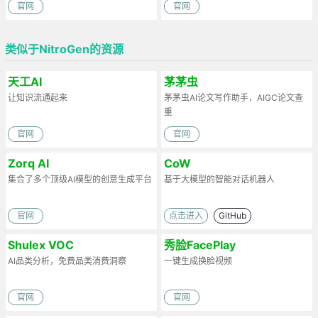
官网
官网
类似于NitroGen的资源
天工AI
茅茅虫
让知识流通起来
茅茅虫AI论文写作助手，AIGC论文查
重
官网
官网
Zorq AI
CoW
集合了多个顶级AI模型的创意生成平台
基于大模型的智能对话机器人
官网
点击进入
GitHub
Shulex VOC
秀脸FacePlay
AI品类分析，免费品类消费洞察
一键生成换脸视频
官网
官网