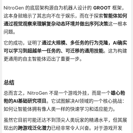
NitroGen 的底层架构源自为机器人设计的
GROOT
框架，
这本身就暗示了其志向不在于娱乐，而在于探索
智能体如何
通过视觉观察来理解复杂动态环境并做出序列决策
这一根本
问题。
它的成功，证明了
通过大规模、多任务的行为克隆，AI确实
可以学习到超越单一任务的、可迁移的通用技能
。这为构建
更通用的自主智能体迈出了重要一步。
总结
总而言之，NitroGen 不是一个游戏外挂，而是一个
雄心勃
勃的AI基础研究项目
。它试图解决AI领域的一个核心挑战：
如何让智能体拥有像人类一样的快速学习和适应能力。
虽然它目前可能还达不到顶尖人类玩家的精通水平，但其展
现出的
跨游戏泛化潜力
已经非常令人兴奋。对于游戏开发