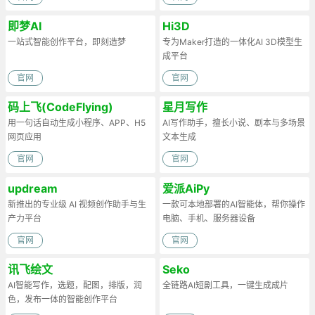
即梦AI
Hi3D
一站式智能创作平台，即刻造梦
专为Maker打造的一体化AI 3D模型生
成平台
官网
官网
码上飞(CodeFlying)
星月写作
用一句话自动生成小程序、APP、H5
AI写作助手，擅长小说、剧本与多场景
网页应用
文本生成
官网
官网
updream
爱派AiPy
新推出的专业级 AI 视频创作助手与生
一款可本地部署的AI智能体，帮你操作
产力平台
电脑、手机、服务器设备
官网
官网
讯飞绘文
Seko
AI智能写作，选题，配图，排版，润
全链路AI短剧工具，一键生成成片
色，发布一体的智能创作平台