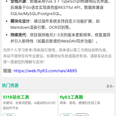
全栈开源
：前端采用Vue 3 + TypeScript构建响应式界面，
后端基于Go语言实现高性能RESTful API，数据库兼容
SQLite/MySQL/PostgreSQL。
模块化设计
：通过插件系统支持自定义功能扩展，如
Markdown渲染引擎、OCR识别等。
持续迭代
：项目保持每月2-3次的版本更新频率，修复漏洞
并引入新特性（如最近新增的WebDAV同步功能）。
仅供个人学习参考/导航指引使用，具体请以第三方网站说明为准，
本站不提供任何专业建议。如果地址失效或描述有误，请联系站长反
馈～感谢您的理解与支持！
链接:
https://web.fly63.com/nav/4895
热门资源
更多»
5118站长工具
fly63工具箱
关键词、长尾词挖掘，AI驱动的SEO内
简单、易用、便捷的在线工具
容创作平台