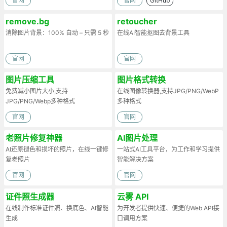
官网
官网
GitHub
remove.bg
retoucher
消除图片背景：100% 自动 – 只需 5 秒
在线AI智能抠图去背景工具
官网
官网
图片压缩工具
图片格式转换
免费减小图片大小,支持
在线图像转换器,支持JPG/PNG/WebP
JPG/PNG/Webp多种格式
多种格式
官网
官网
老照片修复神器
AI图片处理
AI还原褪色和损坏的照片，在线一键修
一站式AI工具平台，为工作和学习提供
复老照片
智能解决方案
官网
官网
证件照生成器
云雾 API
在线制作标准证件照、换底色、AI智能
为开发者提供快速、便捷的Web API接
生成
口调用方案