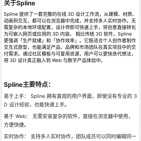
关于Spline
Spline 提供了一套完整的在线 3D 设计工作流，从建模、材质、
动画到交互，都可以在浏览器中完成，并支持多人实时协作。无
需复杂的本地环境配置，设计师即可快速上手，将创意直接转化
为可嵌入网页或应用的 3D 内容。 相比传统 3D 软件，Spline
更强调「生产就绪」和「协作效率」。它既适合个人创作者制作
交互式原型，也能满足产品、品牌和市场团队在真实项目中的交
付需求。通过社区模板与可复用资源，用户可以更快迭代想法，
将 3D 设计真正融入到 Web 与数字产品体验中。
Spline主要特点：
易于上手： Spline 拥有直观的用户界面，即使没有专业的 3
D 设计经验，也能快速上手。
基于 Web： 无需安装复杂的软件，直接在浏览器中使用，
方便快捷。
实时协作： 支持多人实时协作，团队成员可以同时编辑同一