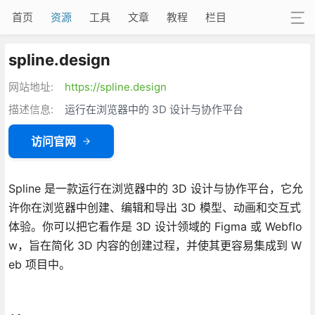
首页
资源
工具
文章
教程
栏目
spline.design
网站地址:
https://spline.design
描述信息:
运行在浏览器中的 3D 设计与协作平台
访问官网
Spline 是一款运行在浏览器中的 3D 设计与协作平台，它允
许你在浏览器中创建、编辑和导出 3D 模型、动画和交互式
体验。你可以把它看作是 3D 设计领域的 Figma 或 Webflo
w，旨在简化 3D 内容的创建过程，并使其更容易集成到 W
eb 项目中。