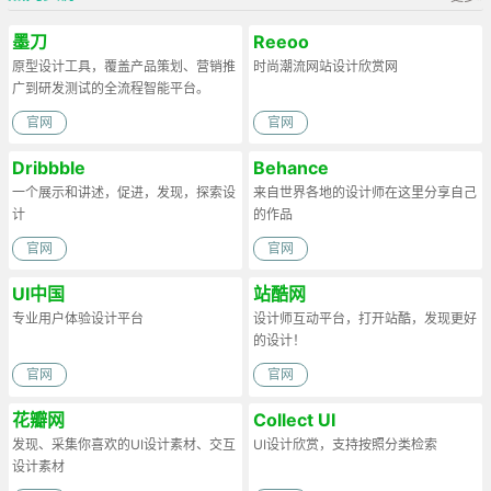
墨刀
Reeoo
原型设计工具，覆盖产品策划、营销推
时尚潮流网站设计欣赏网
广到研发测试的全流程智能平台。
官网
官网
Dribbble
Behance
一个展示和讲述，促进，发现，探索设
来自世界各地的设计师在这里分享自己
计
的作品
官网
官网
UI中国
站酷网
专业用户体验设计平台
设计师互动平台，打开站酷，发现更好
的设计！
官网
官网
花瓣网
Collect UI
发现、采集你喜欢的UI设计素材、交互
UI设计欣赏，支持按照分类检索
设计素材