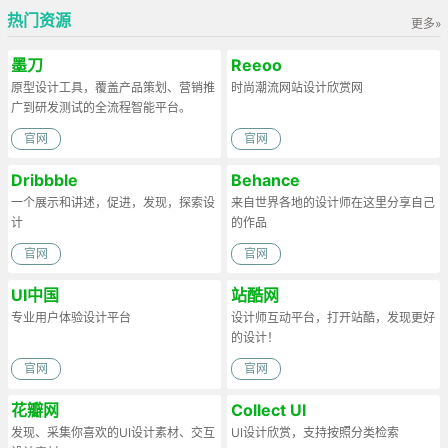
热门资源
更多»
墨刀
Reeoo
原型设计工具，覆盖产品策划、营销推
时尚潮流网站设计欣赏网
广到研发测试的全流程智能平台。
官网
官网
Dribbble
Behance
一个展示和讲述，促进，发现，探索设
来自世界各地的设计师在这里分享自己
计
的作品
官网
官网
UI中国
站酷网
专业用户体验设计平台
设计师互动平台，打开站酷，发现更好
的设计！
官网
官网
花瓣网
Collect UI
发现、采集你喜欢的UI设计素材、交互
UI设计欣赏，支持按照分类检索