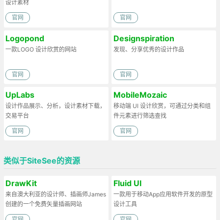
设计素材
官网
官网
Logopond
Designspiration
一款LOGO 设计欣赏的网站
发现、分享优秀的设计作品
官网
官网
UpLabs
MobileMozaic
设计作品展示、分析，设计素材下载，
移动端 UI 设计欣赏，可通过分类和组
交易平台
件元素进行筛选查找
官网
官网
类似于SiteSee的资源
DrawKit
Fluid UI
来自澳大利亚的设计师、插画师James
一款用于移动App应用软件开发的原型
创建的一个免费矢量插画网站
设计工具
官网
官网