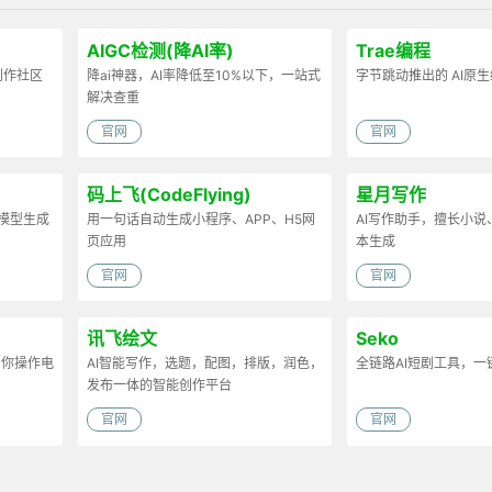
AIGC检测(降AI率)
Trae编程
容创作社区
降ai神器，AI率降低至10%以下，一站式
字节跳动推出的 AI原
解决查重
官网
官网
码上飞(CodeFlying)
星月写作
D模型生成
用一句话自动生成小程序、APP、H5网
AI写作助手，擅长小
页应用
本生成
官网
官网
讯飞绘文
Seko
帮你操作电
AI智能写作，选题，配图，排版，润色，
全链路AI短剧工具，一
发布一体的智能创作平台
官网
官网