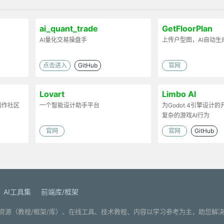
ai_quant_trade
GetFloorPlan
AI量化交易操盘手
上传户型图，AI自动生
点击进入
GitHub
官网
Lovart
Limbo AI
容创作社区
一个智能设计助手平台
为Godot 4引擎设计
复杂的游戏AI行为
官网
官网
GitHub
AI工具集
前端库/框架
. 分享编程学习资源（教程/框架/库）、在线工具、技术教程、内容以学习参考为主，助