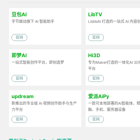
豆包AI
LibTV
字节跳动旗下 AI 智能助手
LiblibAI 打造的一站式 AI 内
官网
官网
即梦AI
Hi3D
一站式智能创作平台，即刻造梦
专为Maker打造的一体化AI 3
平台
官网
官网
updream
爱派AiPy
新推出的专业级 AI 视频创作助手与生产
一款可本地部署的AI智能体，
力平台
脑、手机、服务器设备
官网
官网