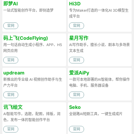
即梦AI
Hi3D
一站式智能创作平台，即刻造梦
专为Maker打造的一体化AI 3D模型生
成平台
官网
官网
码上飞(CodeFlying)
星月写作
用一句话自动生成小程序、APP、H5
AI写作助手，擅长小说、剧本与多场景
网页应用
文本生成
官网
官网
updream
爱派AiPy
新推出的专业级 AI 视频创作助手与生
一款可本地部署的AI智能体，帮你操作
产力平台
电脑、手机、服务器设备
官网
官网
讯飞绘文
Seko
AI智能写作，选题，配图，排版，润
全链路AI短剧工具，一键生成成片
色，发布一体的智能创作平台
官网
官网