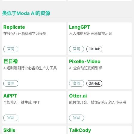
类似于Moda AI的资源
Replicate
LangGPT
在线运行开源机器学习模型
人人都能写出高质量提示词
官网
官网
GitHub
巨日禄
Pixelle-Video
AI短剧漫剧行业必备的生产力工具
AI 全自动短视频引擎
官网
官网
GitHub
AiPPT
Otter.ai
全智能AI一键生成 PPT
能替你开会、帮你记笔记的AI小秘书
官网
官网
Skills
TalkCody