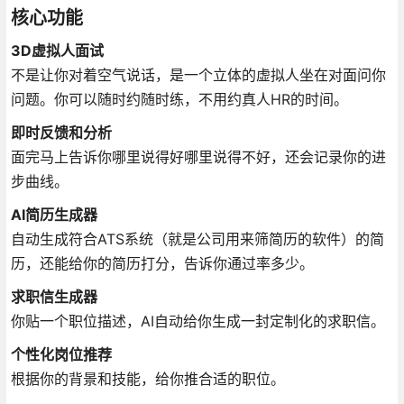
核心功能
3D虚拟人面试
不是让你对着空气说话，是一个立体的虚拟人坐在对面问你
问题。你可以随时约随时练，不用约真人HR的时间。
即时反馈和分析
面完马上告诉你哪里说得好哪里说得不好，还会记录你的进
步曲线。
AI简历生成器
自动生成符合ATS系统（就是公司用来筛简历的软件）的简
历，还能给你的简历打分，告诉你通过率多少。
求职信生成器
你贴一个职位描述，AI自动给你生成一封定制化的求职信。
个性化岗位推荐
根据你的背景和技能，给你推合适的职位。