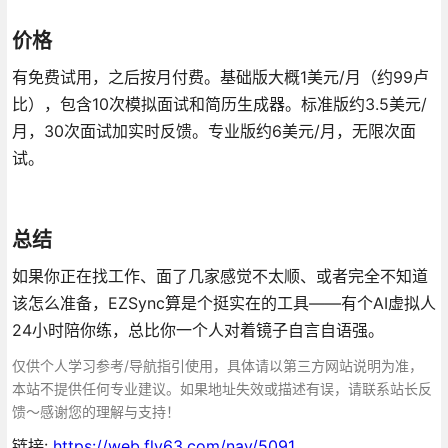
价格
有免费试用，之后按月付费。基础版大概1美元/月（约99卢
比），包含10次模拟面试和简历生成器。标准版约3.5美元/
月，30次面试加实时反馈。专业版约6美元/月，无限次面
试。
总结
如果你正在找工作、面了几家感觉不太顺、或者完全不知道
该怎么准备，EZSync算是个挺实在的工具——有个AI虚拟人
24小时陪你练，总比你一个人对着镜子自言自语强。
仅供个人学习参考/导航指引使用，具体请以第三方网站说明为准，
本站不提供任何专业建议。如果地址失效或描述有误，请联系站长反
馈～感谢您的理解与支持！
链接:
https://web.fly63.com/nav/5091