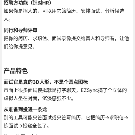
招聘方功能（针对HR）
如果你是招人的，可以用它筛简历、安排面试、分析候选
人。
同行和导师评审
把你的简历、求职信、面试录像提交给真人和导师看，让他
们给你提意见。
产品特色
面试官是真的3D人形，不是个圆点图标
市面上很多面试模拟就是打字聊天，EZSync搞了个立体的
虚拟人坐在对面，沉浸感强不少。
从准备到投递一条龙
别的工具可能只管面试或只管写简历，它把简历→求职信→
练面试→投递全包了。