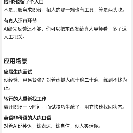
给HR也留了个入口
不是只服务求职者，招人的那一端也有工具，算是两头吃。
有真人评审环节
AI给完反馈还不够，你可以把东西发给真人导师看，多了道
人工把关。
应用场景
应届生练面试
没经验、容易紧张？对着虚拟人练十遍二十遍，练到不怵为
止。
转行的人重新找工作
离开职场一段时间，面试技巧生疏了，用它快速找回状态。
英语非母语的人练口语
对着AI说英语，练表达、练自信，没人笑话你。