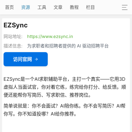
首页
资源
工具
文章
教程
栏目
EZSync
网站地址:
https://www.ezsync.in
描述信息:
为求职者和招聘者提供的 AI 驱动招聘平台
访问官网
EZSync是一个AI求职辅助平台，主打一个真实——它用3D
虚拟人当面试官，你对着它练，练完给你打分、给反馈。顺
便还能帮你写简历、写求职信、推荐岗位。
简单说就是：你不会面试？AI陪你练。你不会写简历？AI帮
你写。你不知道投哪？AI给你推荐。