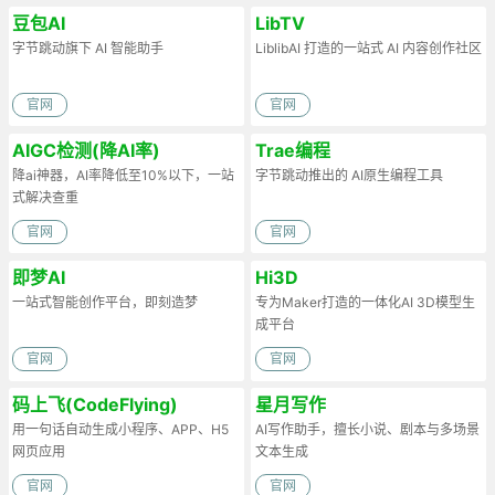
豆包AI
LibTV
字节跳动旗下 AI 智能助手
LiblibAI 打造的一站式 AI 内容创作社区
官网
官网
AIGC检测(降AI率)
Trae编程
降ai神器，AI率降低至10%以下，一站
字节跳动推出的 AI原生编程工具
式解决查重
官网
官网
即梦AI
Hi3D
一站式智能创作平台，即刻造梦
专为Maker打造的一体化AI 3D模型生
成平台
官网
官网
码上飞(CodeFlying)
星月写作
用一句话自动生成小程序、APP、H5
AI写作助手，擅长小说、剧本与多场景
网页应用
文本生成
官网
官网