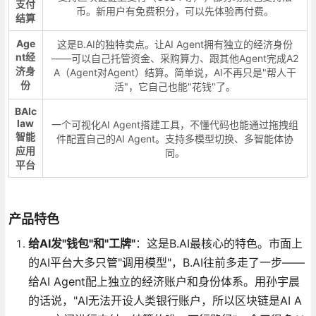
支付
币。新用户有免费积分，可以先体验再付费。
结算
Age
这是B.AI的独特卖点。让AI Agent拥有独立的经济身份
nt经
——可以自己托管资金、采购算力、跟其他Agent完成A2
济身
A（Agent对Agent）结算。简单说，AI不再只是"帮人干
份
活"，它自己也能"花钱"了。
BAIc
law
一个可视化AI Agent搭建工具，不懂代码也能通过拖拽组
智能
件配置自己的AI Agent。支持多模型切换、多智能体协
应用
同。
平台
产品特色
给AI发"钱包"和"工牌"
：这是B.AI最核心的特色。市面上
的AI平台大多只管"调用模型"，B.AI往前多走了一步——
给AI Agent配上独立的经济账户和身份体系。用孙宇晨
的话说，"AI无法开设人类银行账户，所以区块链是AI A