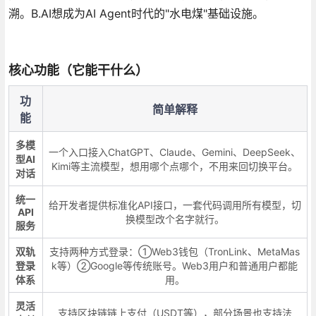
溯。B.AI想成为AI Agent时代的"水电煤"基础设施。
核心功能（它能干什么）
功
简单解释
能
多模
一个入口接入ChatGPT、Claude、Gemini、DeepSeek、
型AI
Kimi等主流模型，想用哪个点哪个，不用来回切换平台。
对话
统一
给开发者提供标准化API接口，一套代码调用所有模型，切
API
换模型改个名字就行。
服务
双轨
支持两种方式登录：①Web3钱包（TronLink、MetaMas
登录
k等）②Google等传统账号。Web3用户和普通用户都能
体系
用。
灵活
支持区块链链上支付（USDT等），部分场景也支持法