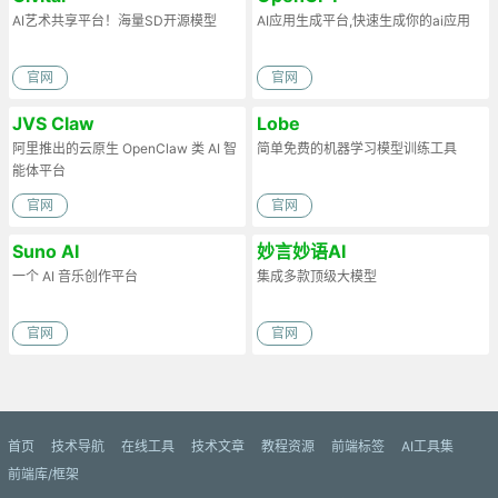
AI艺术共享平台！海量SD开源模型
AI应用生成平台,快速生成你的ai应用
官网
官网
JVS Claw
Lobe
阿里推出的云原生 OpenClaw 类 AI 智
简单免费的机器学习模型训练工具
能体平台
官网
官网
Suno AI
妙言妙语AI
一个 AI 音乐创作平台
集成多款顶级大模型
官网
官网
首页
技术导航
在线工具
技术文章
教程资源
前端标签
AI工具集
前端库/框架