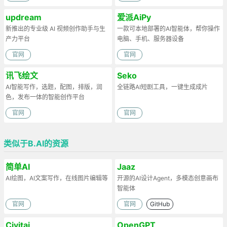
updream
爱派AiPy
新推出的专业级 AI 视频创作助手与生
一款可本地部署的AI智能体，帮你操作
产力平台
电脑、手机、服务器设备
官网
官网
讯飞绘文
Seko
AI智能写作，选题，配图，排版，润
全链路AI短剧工具，一键生成成片
色，发布一体的智能创作平台
官网
官网
类似于B.AI的资源
简单AI
Jaaz
AI绘图，AI文案写作，在线图片编辑等
开源的AI设计Agent，多模态创意画布
智能体
官网
官网
GitHub
Civitai
OpenGPT