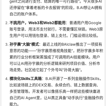
gent之间进行支付、结算的唯一可行路径"。今天很多AI
还停留在"拿着老板的卡去报销"的阶段，B.AI想让AI拥有
自己的账户体系。
不挑用户，Web3和Web2都能用
：普通用户用Google
账号登录、用法币支付就行，不需要懂区块链。Web3原
生用户可以用钱包登录、链上支付。门槛设得比较低。
孙宇晨"大脑"模式
：最近上线的BAIclaw推出了一项挺有
意思的功能——"孙宇晨思维视角技能"，把孙宇晨多年积
累的行业分析框架蒸馏成了可调用的AI技能模块。用户
可以让AI用孙宇晨的分析逻辑来研判项目价值、分析市
场走势。社区给它起了个外号叫"孙哥大脑"。
模块化Skills工具箱
：B.AI开源了一系列金融操作Skills，
比如波场链上的DEX交易、永续合约、链上数据查询、
多签管理等。开发者可以像搭乐高一样把这些模块塞进
自己的AI Agent里，让AI真正具备"动手执行"金融操作的
能力。