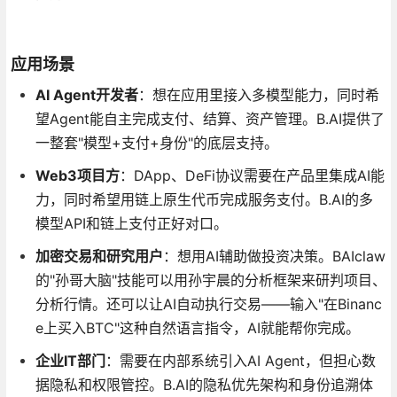
应用场景
AI Agent开发者
：想在应用里接入多模型能力，同时希
望Agent能自主完成支付、结算、资产管理。B.AI提供了
一整套"模型+支付+身份"的底层支持。
Web3项目方
：DApp、DeFi协议需要在产品里集成AI能
力，同时希望用链上原生代币完成服务支付。B.AI的多
模型API和链上支付正好对口。
加密交易和研究用户
：想用AI辅助做投资决策。BAIclaw
的"孙哥大脑"技能可以用孙宇晨的分析框架来研判项目、
分析行情。还可以让AI自动执行交易——输入"在Binanc
e上买入BTC"这种自然语言指令，AI就能帮你完成。
企业IT部门
：需要在内部系统引入AI Agent，但担心数
据隐私和权限管控。B.AI的隐私优先架构和身份追溯体