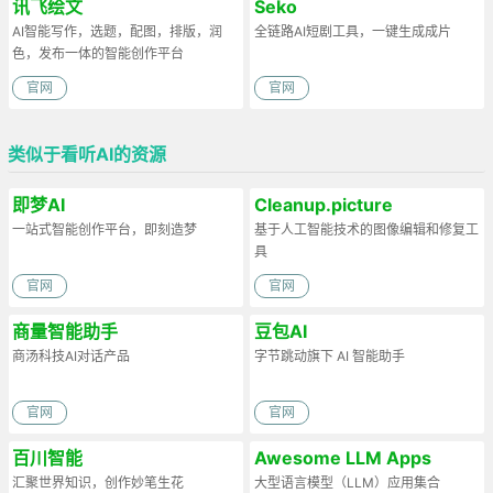
讯飞绘文
Seko
AI智能写作，选题，配图，排版，润
全链路AI短剧工具，一键生成成片
色，发布一体的智能创作平台
官网
官网
类似于看听AI的资源
即梦AI
Cleanup.picture
一站式智能创作平台，即刻造梦
基于人工智能技术的图像编辑和修复工
具
官网
官网
商量智能助手
豆包AI
商汤科技AI对话产品
字节跳动旗下 AI 智能助手
官网
官网
百川智能
Awesome LLM Apps
汇聚世界知识，创作妙笔生花
大型语言模型（LLM）应用集合