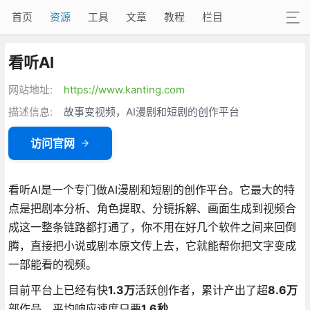
首页
资源
工具
文章
教程
栏目
看听AI
网站地址:
https://www.kanting.com
描述信息:
故事变视频，AI漫剧和短剧的创作平台
访问官网
看听AI是一个专门做AI漫剧和短剧的创作平台
。它最大的特
点是把剧本分析、角色提取、分镜拆解、画面生成到视频合
成这一整条链路都打通了
，你不用在好几个软件之间来回倒
腾，直接把小说或剧本原文传上去，它就能帮你把文字变成
一部能看的视频
。
目前平台上已经有快
1.3万
活跃创作者，累计产出了超
8.6万
部作品，平均响应速度只要
1.6秒
。