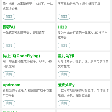
降ai神器，AI率降低至10%以下，一站
字节跳动推出的 AI原生编程工具
式解决查重
官网
官网
即梦AI
Hi3D
一站式智能创作平台，即刻造梦
专为Maker打造的一体化AI 3D模型生
成平台
官网
官网
码上飞(CodeFlying)
星月写作
用一句话自动生成小程序、APP、H5
AI写作助手，擅长小说、剧本与多场景
网页应用
文本生成
官网
官网
updream
爱派AiPy
新推出的专业级 AI 视频创作助手与生
一款可本地部署的AI智能体，帮你操作
产力平台
电脑、手机、服务器设备
官网
官网