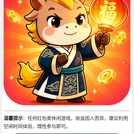
温馨提示
：任何红包类休闲游戏，收益因人而异，建议利用
空闲时间体验，理性参与即可。