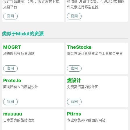
设计作品展示、分析，设计素材下载，
移动端 UI 设计欣赏，可通过分类和组
交易平台
件元素进行筛选查找
官网
官网
类似于Mixkit的资源
MOGRT
TheStocks
动态图形模板资源站
综合性设计素材资源与工具聚合平台
官网
官网
Proto.lo
燃设计
面向所有人的原型设计
免费高清室内设计图
官网
官网
muuuuu
Pttrns
日本漂亮的酷站收集
专业收集APP截图的网站