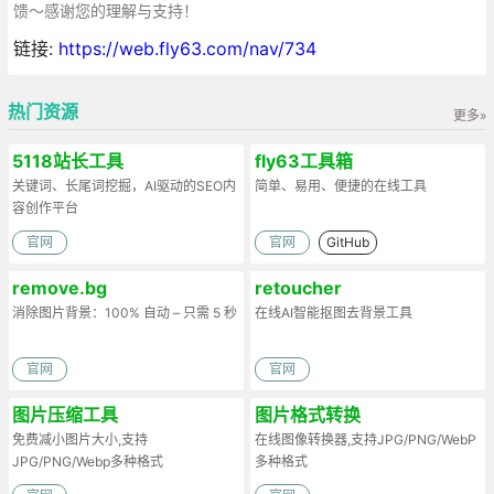
馈～感谢您的理解与支持！
链接:
https://web.fly63.com/nav/734
热门资源
更多»
5118站长工具
fly63工具箱
关键词、长尾词挖掘，AI驱动的SEO内
简单、易用、便捷的在线工具
容创作平台
官网
官网
GitHub
remove.bg
retoucher
消除图片背景：100% 自动 – 只需 5 秒
在线AI智能抠图去背景工具
官网
官网
图片压缩工具
图片格式转换
免费减小图片大小,支持
在线图像转换器,支持JPG/PNG/WebP
JPG/PNG/Webp多种格式
多种格式