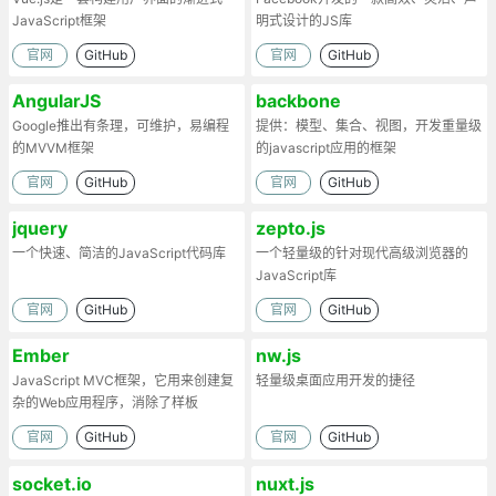
JavaScript框架
明式设计的JS库
官网
GitHub
官网
GitHub
AngularJS
backbone
Google推出有条理，可维护，易编程
提供：模型、集合、视图，开发重量级
的MVVM框架
的javascript应用的框架
官网
GitHub
官网
GitHub
jquery
zepto.js
一个快速、简洁的JavaScript代码库
一个轻量级的针对现代高级浏览器的
JavaScript库
官网
GitHub
官网
GitHub
Ember
nw.js
JavaScript MVC框架，它用来创建复
轻量级桌面应用开发的捷径
杂的Web应用程序，消除了样板
官网
GitHub
官网
GitHub
socket.io
nuxt.js