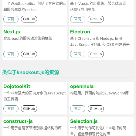
一个WebSocket库，包括了客户端的js
基于 Vue.js 的轻量级、服务端渲染
和服务器端的nodejs
(SSR) 应用框架
官网
GitHub
官网
GitHub
Next.js
Electron
实现react的服务端渲染的框架
基于Chromium 和 Node.js, 使用
JavaScript, HTML 和 CSS 构建跨平
台的桌面应用
官网
GitHub
官网
GitHub
类似于knockout.js的资源
DojotoolKit
openInula
一个非常强大的面向对象的JavaScript
构建用户界面的响应式JavaScript库
的工具箱
官网
GitHub
官网
GitHub
construct-js
Selection.js
一个用于创建字节级别数据结构的库
一个用于制作可视化DOM选择的简
单，轻量级和现代化的库