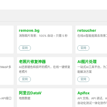
remove.bg
retoucher
消除图片背景：100% 自动 – 只需 5 秒
在线AI智能抠图去背景
官网
官网
老照片修复神器
AI图片处理
/WebP多
AI还原褪色和损坏的照片，在线一键修复
一站式AI工具平台，
老照片
能解决方案
官网
官网
阿里云DataV
Apifox
API接口
地图数据
API 文档、API 调试、AP
自动化测试一体化协作