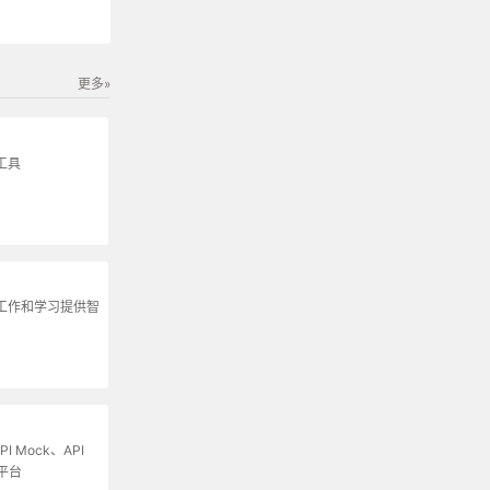
更多»
工具
为工作和学习提供智
I Mock、API
平台