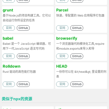
grunt
Parcel
基于Node.js的项目构建工具。它可以
快速，零配置的 Web 应用程序打包器
自动运行你所设定的任务
官网
GitHub
官网
GitHub
babel
browserify
Babel 是一个 JavaScript 编译器，可
一个浏览器端代码模块化工具,require
用下一代JavaScript 语法写代码
和module.exports来导入和导
出.Browserify的原理：部署时处理代
官网
GitHub
官网
GitHub
码依赖，将模块打包为一个文件。
Rolldown
HEAD
Rust 驱动的高性能打包器
一份你可以在 &lt;head&gt; 里设置的列
表
官网
GitHub
官网
GitHub
类似于npx的资源