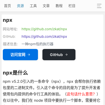
首页
资源
工具
文章
教程
栏目
npx
网站地址:
https://github.com/zkat/npx
GitHub:
https://github.com/zkat/npx
描述信息:
一种npm包的执行器
访问官网
GitHub
npx是什么
npm v5.2.0引入的一条命令（npx），npx 会帮你执行依赖
包里的二进制文件。引入这个命令的目的是为了提升开发者
使用包内提供的命令行工具的体验。（
这句话什么意思？
）
在以往中，我们在 node 项目中要执行一个脚本，需要将它