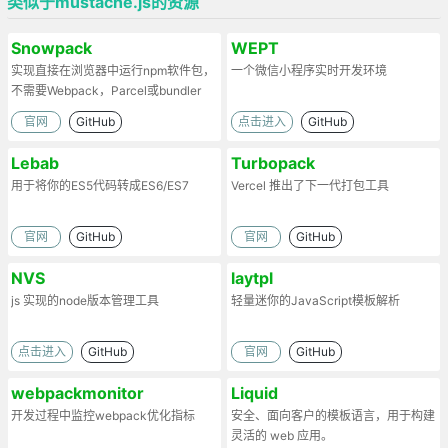
类似于mustache.js的资源
Snowpack
WEPT
实现直接在浏览器中运行npm软件包，
一个微信小程序实时开发环境
不需要Webpack，Parcel或bundler
官网
GitHub
点击进入
GitHub
Lebab
Turbopack
用于将你的ES5代码转成ES6/ES7
Vercel 推出了下一代打包工具
官网
GitHub
官网
GitHub
NVS
laytpl
js 实现的node版本管理工具
轻量迷你的JavaScript模板解析
点击进入
GitHub
官网
GitHub
webpackmonitor
Liquid
开发过程中监控webpack优化指标
安全、面向客户的模板语言，用于构建
灵活的 web 应用。