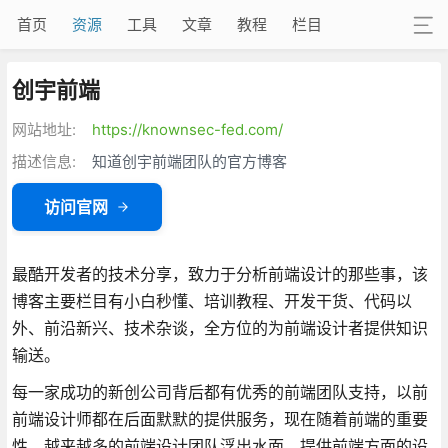
首页
资源
工具
文章
教程
栏目
创宇前端
网站地址:
https://knownsec-fed.com/
描述信息:
知道创宇前端团队的官方博客
访问官网
最酷开发者的技术分享，致力于分析前端设计的那些事，该
博客主要栏目有小白秒懂、培训教程、开发干货、代码以
外、前沿新兴、技术杂谈，全方位的为前端设计者提供知识
输送。
每一家成功的新创公司背后都有优秀的前端团队支持，以前
前端设计师都在后面默默的提供服务，现在随着前端的重要
性，越来越多的前端设计团队浮出水面，提供前端方面的设