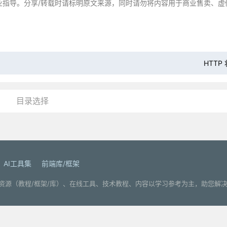
业指导。分享/转载时请标明原文来源，同时请勿将内容用于商业售卖、虚
HTTP
目录选择
AI工具集
前端库/框架
. 分享编程学习资源（教程/框架/库）、在线工具、技术教程、内容以学习参考为主，助