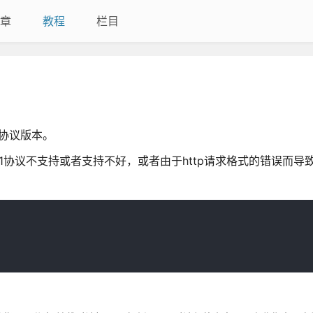
章
教程
栏目
 协议版本。
器对http1.1协议不支持或者支持不好，或者由于http请求格式的错误而导