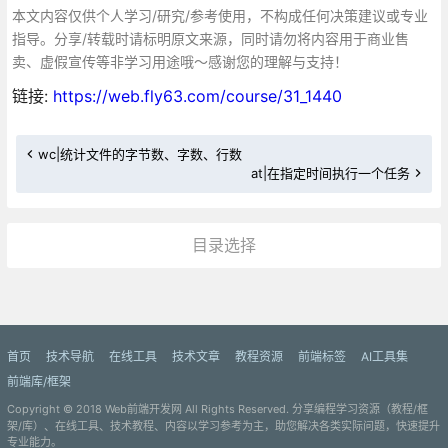
本文内容仅供个人学习/研究/参考使用，不构成任何决策建议或专业
指导。分享/转载时请标明原文来源，同时请勿将内容用于商业售
卖、虚假宣传等非学习用途哦～感谢您的理解与支持！
链接:
https://web.fly63.com/course/31_1440
wc|统计文件的字节数、字数、行数
at|在指定时间执行一个任务
目录选择
更多»
首页
技术导航
在线工具
技术文章
教程资源
前端标签
AI工具集
前端库/框架