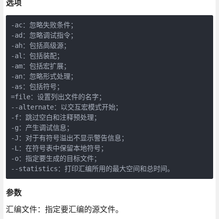
选项
-ac：忽略失败条件；

-ad：忽略调试指令；

-ah：包括高级源；

-al：包括装配；

-am：包括宏扩展；

-an：忽略形式处理；

-as：包括符号；

=file：设置列出文件的名字；

--alternate：以交互宏模式开始；

-f：跳过空白和注释预处理；

-g：产生调试信息；

-J：对于有符号溢出不显示警告信息；

-L：在符号表中保留本地符号；

-o：指定要生成的目标文件；

--statistics：打印汇编所用的最大空间和总时间。
参数
汇编文件：指定要汇编的源文件。