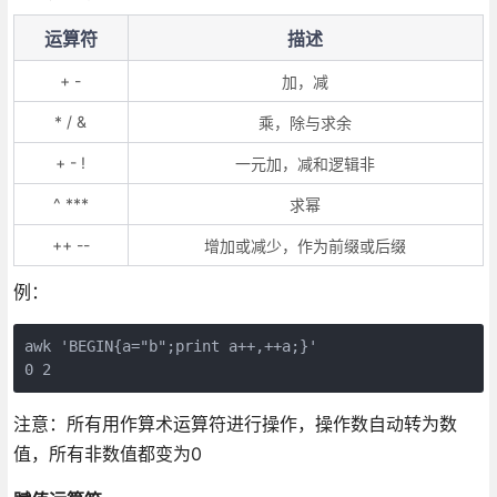
运算符
描述
+ -
加，减
* / &
乘，除与求余
+ - !
一元加，减和逻辑非
^ ***
求幂
++ --
增加或减少，作为前缀或后缀
例：
awk 'BEGIN{a="b";print a++,++a;}'

0 2
注意：所有用作算术运算符进行操作，操作数自动转为数
值，所有非数值都变为0