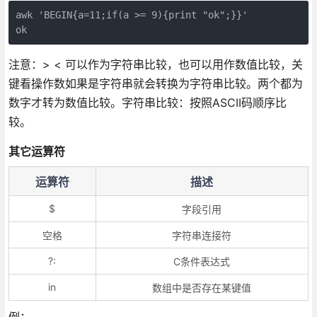
awk 'BEGIN{a=11;if(a >= 9){print "ok";}}'

ok
注意：> < 可以作为字符串比较，也可以用作数值比较，关
键看操作数如果是字符串就会转换为字符串比较。两个都为
数字才转为数值比较。字符串比较：按照ASCII码顺序比
较。
其它运算符
运算符
描述
$
字段引用
空格
字符串连接符
?:
C条件表达式
in
数组中是否存在某键值
例：