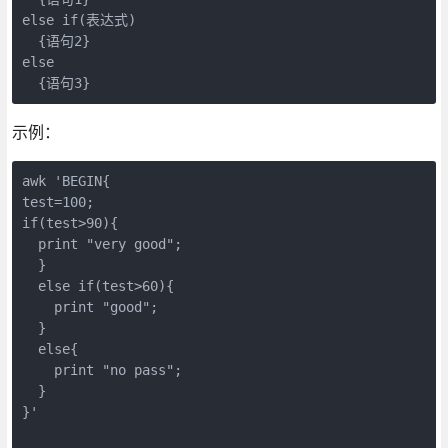
else if(表达式)

  {语句2}

else

  {语句3}
示例：
awk 'BEGIN{

test=100;

if(test>90){

  print "very good";

  }

  else if(test>60){

    print "good";

  }

  else{

    print "no pass";

  }

}'
