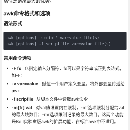
活性是awk最大的优势。
awk命令格式和选项
语法形式
awk [options] 'script' var=value file(s)

awk [options] -f scriptfile var=value file(s)
常用命令选项
-F fs
fs指定输入分隔符，fs可以是字符串或正则表达式，
如-F:
-v var=value
赋值一个用户定义变量，将外部变量传递给
awk
-f scripfile
从脚本文件中读取awk命令
-m[fr] val
对val值设置内在限制，-mf选项限制分配给val
的最大块数目；-mr选项限制记录的最大数目。这两个功能
是Bell实验室版awk的扩展功能，在标准awk中不适用。