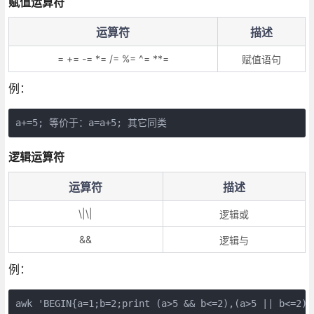
赋值运算符
运算符
描述
= += -= *= /= %= ^= **=
赋值语句
例：
a+=5; 等价于：a=a+5; 其它同类
逻辑运算符
运算符
描述
\|\|
逻辑或
&&
逻辑与
例：
awk 'BEGIN{a=1;b=2;print (a>5 && b<=2),(a>5 || b<=2);}