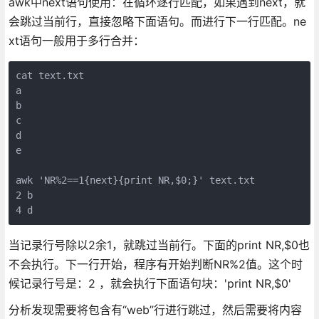
awk中next语句使用：在循环逐行匹配，如果遇到next，就
会跳过当前行，直接忽略下面语句。而进行下一行匹配。ne
xt语句一般用于多行合并：
cat text.txt

a

b

c

d

e

awk 'NR%2==1{next}{print NR,$0;}' text.txt

2 b

4 d
当记录行号除以2余1，就跳过当前行。下面的print NR,$0也
不会执行。下一行开始，程序有开始判断NR%2值。这个时
候记录行号是：2 ，就会执行下面语句块：'print NR,$0'
分析发现需要将包含有“web”行进行跳过，然后需要将内容