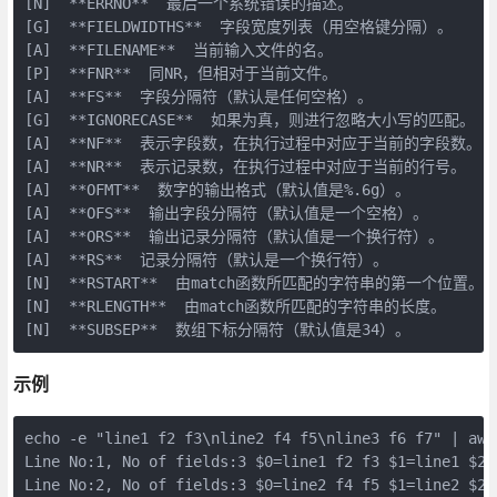
[N]  **ERRNO**  最后一个系统错误的描述。

[G]  **FIELDWIDTHS**  字段宽度列表（用空格键分隔）。

[A]  **FILENAME**  当前输入文件的名。

[P]  **FNR**  同NR，但相对于当前文件。

[A]  **FS**  字段分隔符（默认是任何空格）。

[G]  **IGNORECASE**  如果为真，则进行忽略大小写的匹配。

[A]  **NF**  表示字段数，在执行过程中对应于当前的字段数。

[A]  **NR**  表示记录数，在执行过程中对应于当前的行号。

[A]  **OFMT**  数字的输出格式（默认值是%.6g）。

[A]  **OFS**  输出字段分隔符（默认值是一个空格）。

[A]  **ORS**  输出记录分隔符（默认值是一个换行符）。

[A]  **RS**  记录分隔符（默认是一个换行符）。

[N]  **RSTART**  由match函数所匹配的字符串的第一个位置。

[N]  **RLENGTH**  由match函数所匹配的字符串的长度。

[N]  **SUBSEP**  数组下标分隔符（默认值是34）。
示例
echo -e "line1 f2 f3\nline2 f4 f5\nline3 f6 f7" | awk
Line No:1, No of fields:3 $0=line1 f2 f3 $1=line1 $2=f
Line No:2, No of fields:3 $0=line2 f4 f5 $1=line2 $2=f