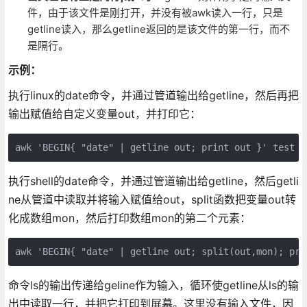
件，由于该文件是刚打开，并没有被awk读入一行，只是
getline读入，那么getline返回的是该文件的第一行，而不
是隔行。
示例：
执行linux的date命令，并通过管道输出给getline，然后再把
输出赋值给自定义变量out，并打印它：
awk 'BEGIN{ "date" | getline out; print out }' test
执行shell的date命令，并通过管道输出给getline，然后getli
ne从管道中读取并将输入赋值给out，split函数把变量out转
化成数组mon，然后打印数组mon的第二个元素：
awk 'BEGIN{ "date" | getline out; split(out,mon); pri
命令ls的输出传递给geline作为输入，循环使getline从ls的输
出中读取一行，并把它打印到屏幕。这里没有输入文件，因