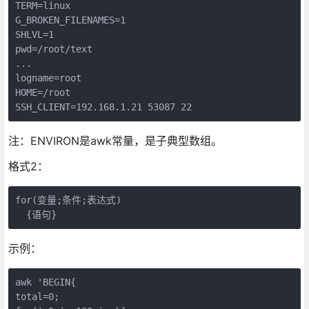
TERM=linux

G_BROKEN_FILENAMES=1

SHLVL=1

pwd=/root/text

...

logname=root

HOME=/root

SSH_CLIENT=192.168.1.21 53087 22
注：ENVIRON是awk常量，是子典型数组。
格式2：
for(变量;条件;表达式)

  {语句}
示例：
awk 'BEGIN{

total=0;
