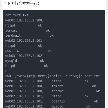
与下面行合并为一行：
cat text.txt

web01[192.168.2.100]

httpd            ok

tomcat               ok

sendmail               ok

web02[192.168.2.101]

httpd            ok

postfix               ok

web03[192.168.2.102]

mysqld            ok

httpd               ok

0

awk '/^web/{T=$0;next;}{print T":t"$0;}' test.txt

web01[192.168.2.100]:   httpd            ok

web01[192.168.2.100]:   tomcat               ok

web01[192.168.2.100]:   sendmail               ok

web02[192.168.2.101]:   httpd            ok

web02[192.168.2.101]:   postfix               ok

web03[192.168.2.102]:   mysqld            ok
