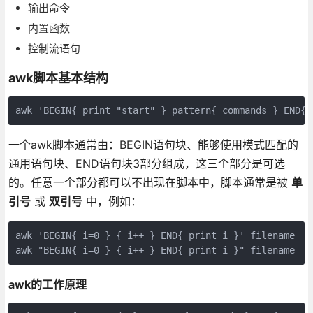
输出命令
内置函数
控制流语句
awk脚本基本结构
awk 'BEGIN{ print "start" } pattern{ commands } END{ 
一个awk脚本通常由：BEGIN语句块、能够使用模式匹配的
通用语句块、END语句块3部分组成，这三个部分是可选
的。任意一个部分都可以不出现在脚本中，脚本通常是被
单
引号
或
双引号
中，例如：
awk 'BEGIN{ i=0 } { i++ } END{ print i }' filename

awk "BEGIN{ i=0 } { i++ } END{ print i }" filename
awk的工作原理