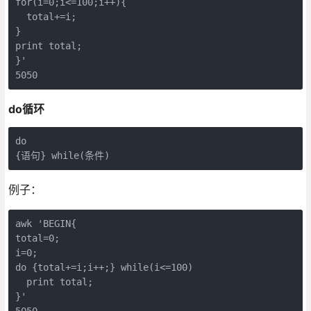
for(i=0;i<=100;i++){

  total+=i;

}

print total;

}'

5050
do循环
do

{语句} while(条件)
例子：
awk 'BEGIN{ 

total=0;

i=0;

do {total+=i;i++;} while(i<=100)

  print total;

}'

5050