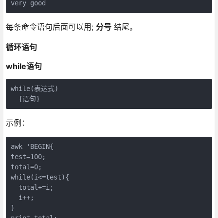
very good
每条命令语句后面可以用;
分号
结尾。
循环语句
while语句
while(表达式)

  {语句}
示例：
awk 'BEGIN{

test=100;

total=0;

while(i<=test){

  total+=i;

  i++;

}

print total;
