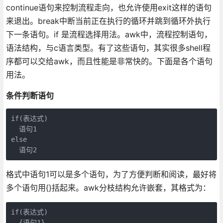
continue语句来控制流程走向，也允许使用exit这样的语句
来退出。break中断当前正在执行的循环并跳到循环外执行
下一条语句。if 是流程选择用法。awk中，流程控制语句，
语法结构，与c语言类型。有了这些语句，其实很多shell程
序都可以交给awk，而且性能是非常快的。下面是各个语句
用法。
条件判断语句
if(表达式)

  语句1

else

  语句2
格式中语句1可以是多个语句，为了方便判断和阅读，最好将
多个语句用{}括起来。awk分枝结构允许嵌套，其格式为：
if(表达式)

  {语句1}
