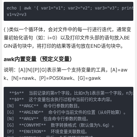
echo | awk '{ var1="v1"; var2="v2"; var3="v3"; print 
v1=v2=v3
{ }类似一个循环体，会对文件中的每一行进行迭代，通常变
量初始化语句（如：i=0）以及打印文件头部的语句放入BE
GIN语句块中，将打印的结果等语句放在END语句块中。
awk内置变量（预定义变量）
说明：[A][N][P][G]表示第一个支持变量的工具，[A]=aw
k、[N]=nawk、[P]=POSIXawk、[G]=gawk
 **$n**  当前记录的第n个字段，比如n为1表示第一个字段，n为2
 **$0**  这个变量包含执行过程中当前行的文本内容。

[N]  **ARGC**  命令行参数的数目。

[G]  **ARGIND**  命令行中当前文件的位置（从0开始算）。

[N]  **ARGV**  包含命令行参数的数组。

[G]  **CONVFMT**  数字转换格式（默认值为%.6g）。

[P]  **ENVIRON**  环境变量关联数组。
