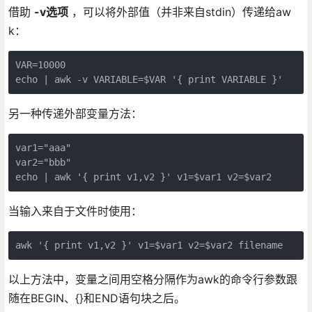
借助
-v选项
，可以将外部值（并非来自stdin）传递给aw
k：
VAR=10000

echo | awk -v VARIABLE=$VAR '{ print VARIABLE }'
另一种传递外部变量方法：
var1="aaa"

var2="bbb"

echo | awk '{ print v1,v2 }' v1=$var1 v2=$var2
当输入来自于文件时使用：
awk '{ print v1,v2 }' v1=$var1 v2=$var2 filename
以上方法中，变量之间用空格分隔作为awk的命令行参数跟
随在BEGIN、{}和END语句块之后。