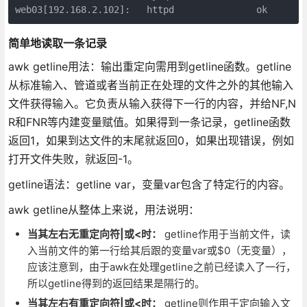
web03[192.168.2.102]:   httpd               ok
简单地读取一条记录
awk getline用法：输出重定向需用到getline函数。getline
从标准输入、管道或者当前正在处理的文件之外的其他输入
文件获得输入。它负责从输入获得下一行的内容，并给NF,N
R和FNR等内建变量赋值。如果得到一条记录，getline函数
返回1，如果到达文件的末尾就返回0，如果出现错误，例如
打开文件失败，就返回-1。
getline语法：getline var，变量var包含了特定行的内容。
awk getline从整体上来说，用法说明：
当其左右无重定向符|或<时：
getline作用于当前文件，读
入当前文件的第一行给其后跟的变量var或$0（无变量），
应该注意到，由于awk在处理getline之前已经读入了一行，
所以getline得到的返回结果是隔行的。
当其左右有重定向符|或<时：
getline则作用于定向输入文