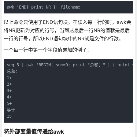
awk 'END{ print NR }' filename
以上命令只使用了END语句块，在读入每一行的时，awk会
将NR更新为对应的行号，当到达最后一行NR的值就是最后
一行的行号，所以END语句块中的NR就是文件的行数。
一个每一行中第一个字段值累加的例子：
seq 5 | awk 'BEGIN{ sum=0; print "总和：" } { print $1
总和：

1+

2+

3+

4+

5+

等于

15
将外部变量值传递给awk