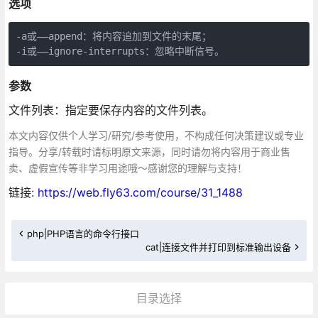
选项
-a或——append：将内容追加到文件的末尾；

-i或——ignore-interrupts：忽略中断信号。
参数
文件列表：指定要保存内容的文件列表。
本文内容仅供个人学习/研究/参考使用，不构成任何决策建议或专业
指导。分享/转载时请标明原文来源，同时请勿将内容用于商业售
卖、虚假宣传等非学习用途哦～感谢您的理解与支持！
链接:
https://web.fly63.com/course/31_1488
php|PHP语言的命令行接口
cat|连接文件并打印到标准输出设备
目录选择