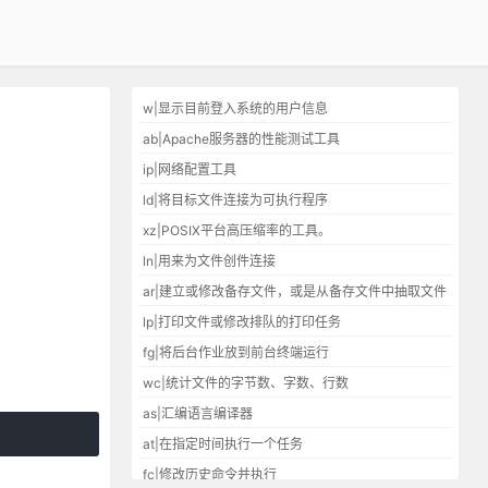
w|显示目前登入系统的用户信息
ab|Apache服务器的性能测试工具
ip|网络配置工具
ld|将目标文件连接为可执行程序
xz|POSIX平台高压缩率的工具。
ln|用来为文件创件连接
ar|建立或修改备存文件，或是从备存文件中抽取文件
lp|打印文件或修改排队的打印任务
fg|将后台作业放到前台终端运行
wc|统计文件的字节数、字数、行数
as|汇编语言编译器
at|在指定时间执行一个任务
fc|修改历史命令并执行