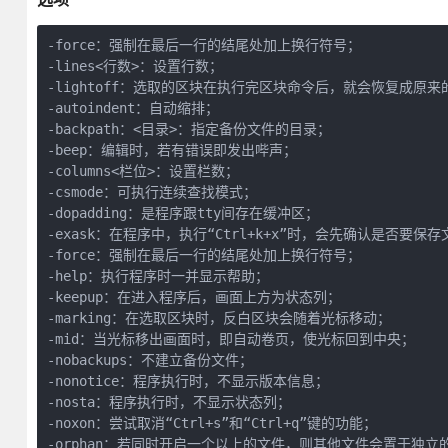
-force：强制在最后一行的结尾处加上换行符号；

-lines<行数>：设置行数；

-lightoff：选取的区块在执行完区块命令后，就会恢复成原来的
-autoindent：自动缩排；

-backpath：<目录>：指定备份文件的目录；

-beep：编辑时，若有错误即发出哔声；

-columns<栏位>：设置栏数；

-csmode：可执行连续查找模式；

-dopadding：是程序跟tty间存在缓冲区；

-exask：在程序中，执行“Ctrl+k+x”时，会先确认是否要保存
-force：强制在最后一行的结尾处加上换行符号；

-help：执行程序时一并显示帮助；

-keepup：在进入程序后，画面上方为状态列；

-marking：在选取区块时，反白区块会随着光标移动；

-mid：当光标移出画面时，即自动卷页，使光标回到中央；

-nobackups：不建立备份文件；

-nonotice：程序执行时，不显示版本信息；

-nosta：程序执行时，不显示状态列；

-noxon：尝试取消“Ctrl+s”和“Ctrl+q”键的功能；

-orphan：若同时开启一个以上的文件，则其他文件会置于独立