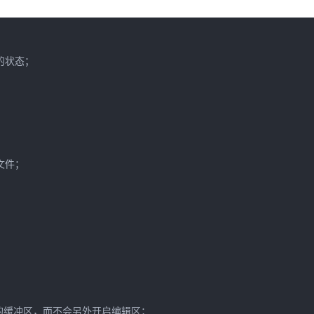
状态；

文件；

的缓冲区，而不会另外开启编辑区；
