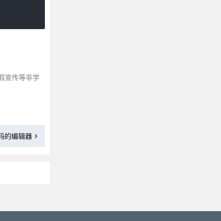
su|切换当前用户到其他用户身份
ps|报告当前系统的进程状态
ss-获取socket统计信息
sh|shell命令解释器
pv|命令行执行的命令的进度信息
假宣传等非学
df 显示磁盘的相关信息
dd|复制文件并对原文件的内容进行转换和格式化处理
rm|用于删除给定的文件和目录
cu|用于连接另一个系统主机。
cp|将源文件或目录复制
代码的编辑器
man 查看Linux中的指令帮助
sar|系统运行状态统计工具
rsh|连接远程主机并执行命令
rpm|RPM软件包的管理工具
sed|功能强大的流式文本编辑器
更多»
seq|以指定增量从首数开始打印