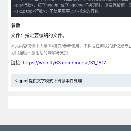
-pg<行数>：按“PageUp”或“PageDown”换页时，所要保留前一
-skiptop<行数>：不使用屏幕上方指定的行数。
参数
文件：指定要编辑的文件。
本文内容仅供个人学习/研究/参考使用，不构成任何决策建议或专
习用途哦～感谢您的理解与支持！
链接:
https://web.fly63.com/course/31_1517
gpm|提供文字模式下滑鼠事件处理