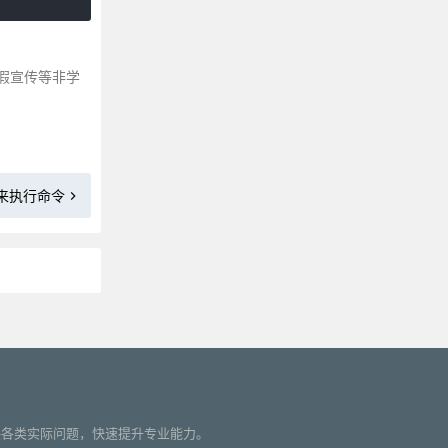
zip|可以用来解压缩文件
cut|连接文件并打印到标准输出设备
set|显示或设置shell特性及shell变量
假宣传等非学
rcp|使在两台Linux主机之间的文件复制操作更简单
col|过滤控制字符
pwd|绝对路径方式显示工作目录
pvs|输出物理卷信息报表
份来执行命令
cmp 比较两个文件是否有差异
dig|域名查询工具
ssh|openssh套件中客户端连接工具
sum|计算文件的校验码和显示块数
dnf|新一代的RPM软件包管理器
更多»
php|PHP语言的命令行接口
tac|将文件已行为单位的反序输出
cat|连接文件并打印到标准输出设备
您解决各类实际问题，快速提升专业能力。
cal|显示当前日历或指定日期的日历