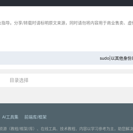
业指导。分享/转载时请标明原文来源，同时请勿将内容用于商业售卖、虚
sudo|以其他身
目录选择
AI工具集
前端库/框架
. 分享编程学习资源（教程/框架/库）、在线工具、技术教程、内容以学习参考为主，助