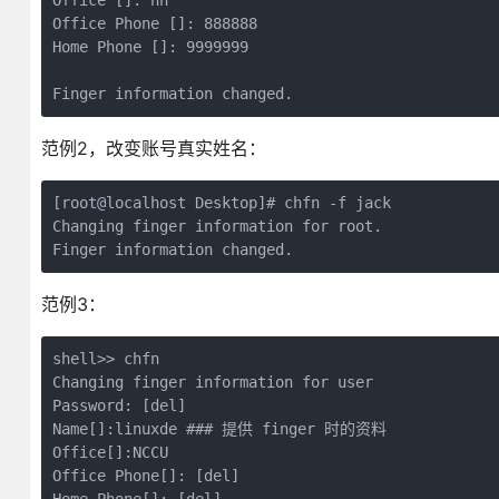
Office []: hn

Office Phone []: 888888

Home Phone []: 9999999

Finger information changed.
范例2，改变账号真实姓名：
[root@localhost Desktop]# chfn -f jack

Changing finger information for root.

Finger information changed.
范例3：
shell>> chfn

Changing finger information for user

Password: [del]

Name[]:linuxde ### 提供 finger 时的资料

Office[]:NCCU

Office Phone[]: [del]
