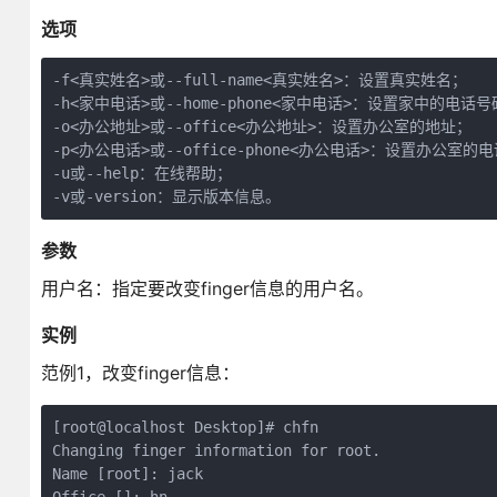
选项
-f<真实姓名>或--full-name<真实姓名>：设置真实姓名；

-h<家中电话>或--home-phone<家中电话>：设置家中的电话号
-o<办公地址>或--office<办公地址>：设置办公室的地址；

-p<办公电话>或--office-phone<办公电话>：设置办公室的电
-u或--help：在线帮助；

-v或-version：显示版本信息。
参数
用户名：指定要改变finger信息的用户名。
实例
范例1，改变finger信息：
[root@localhost Desktop]# chfn

Changing finger information for root.

Name [root]: jack
