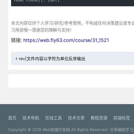
Home Phone[]: [del]
本文内容仅供个人学习/研究/参考使用，不构成任何决策建议或专
习用途哦～感谢您的理解与支持！
链接:
https://web.fly63.com/course/31_1521
rev|文件内容以字符为单位反序输出
首页
技术导航
在线工具
技术文章
教程资源
前端标签
Copyright © 2018
Web前端开发网
All Rights Reserved