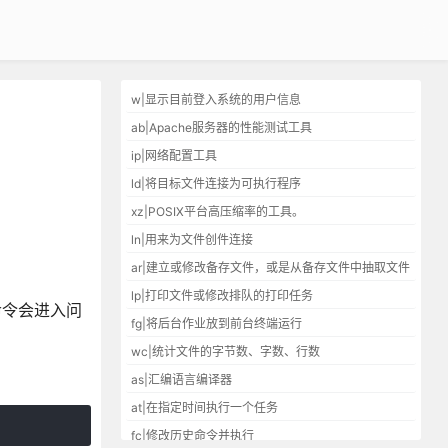
w|显示目前登入系统的用户信息
ab|Apache服务器的性能测试工具
ip|网络配置工具
ld|将目标文件连接为可执行程序
xz|POSIX平台高压缩率的工具。
ln|用来为文件创件连接
ar|建立或修改备存文件，或是从备存文件中抽取文件
lp|打印文件或修改排队的打印任务
命令会进入问
fg|将后台作业放到前台终端运行
wc|统计文件的字节数、字数、行数
as|汇编语言编译器
at|在指定时间执行一个任务
fc|修改历史命令并执行