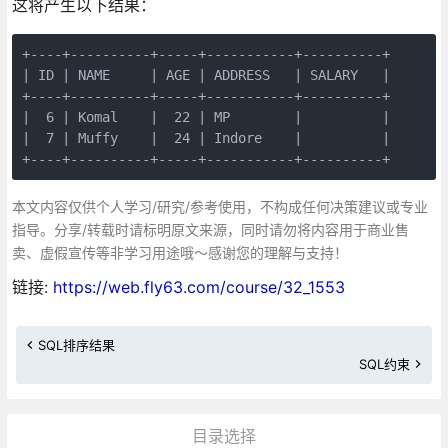
这将产生以下结果：
+----+----------+-----+-----------+----------+

| ID | NAME     | AGE | ADDRESS   | SALARY   |

+----+----------+-----+-----------+----------+

|  6 | Komal    |  22 | MP        |          |

|  7 | Muffy    |  24 | Indore    |          |

+----+----------+-----+-----------+----------+
本文内容仅供个人学习/研究/参考使用，不构成任何决策建议或专业
指导。分享/转载时请标明原文来源，同时请勿将内容用于商业售
卖、虚假宣传等非学习用途哦～感谢您的理解与支持！
链接:
https://web.fly63.com/course/32_1553
SQL排序结果
SQL约束
目录选择