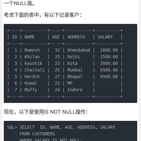
一个NULL值。
考虑下面的表中，有以下记录客户：
+----+----------+-----+-----------+----------+

| ID | NAME     | AGE | ADDRESS   | SALARY   |

+----+----------+-----+-----------+----------+

|  1 | Ramesh   |  32 | Ahmedabad |  2000.00 |

|  2 | Khilan   |  25 | Delhi     |  1500.00 |

|  3 | kaushik  |  23 | Kota      |  2000.00 |

|  4 | Chaitali |  25 | Mumbai    |  6500.00 |

|  5 | Hardik   |  27 | Bhopal    |  8500.00 |

|  6 | Komal    |  22 | MP        |          |

|  7 | Muffy    |  24 | Indore    |          |

+----+----------+-----+-----------+----------+
现在，以下是使用IS NOT NULL操作：
SQL> SELECT  ID, NAME, AGE, ADDRESS, SALARY

     FROM CUSTOMERS

     WHERE SALARY IS NOT NULL;