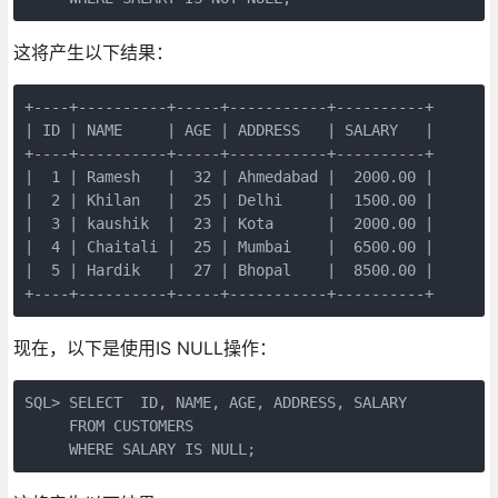
这将产生以下结果：
+----+----------+-----+-----------+----------+

| ID | NAME     | AGE | ADDRESS   | SALARY   |

+----+----------+-----+-----------+----------+

|  1 | Ramesh   |  32 | Ahmedabad |  2000.00 |

|  2 | Khilan   |  25 | Delhi     |  1500.00 |

|  3 | kaushik  |  23 | Kota      |  2000.00 |

|  4 | Chaitali |  25 | Mumbai    |  6500.00 |

|  5 | Hardik   |  27 | Bhopal    |  8500.00 |

+----+----------+-----+-----------+----------+
现在，以下是使用IS NULL操作：
SQL> SELECT  ID, NAME, AGE, ADDRESS, SALARY

     FROM CUSTOMERS

     WHERE SALARY IS NULL;