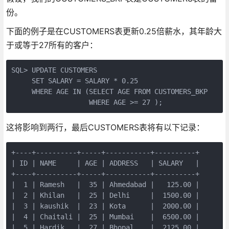
份。
下面的例子是在CUSTOMERS表更新0.25倍薪水，其年龄大
于或等于27所有的客户：
SQL> UPDATE CUSTOMERS

     SET SALARY = SALARY * 0.25

     WHERE AGE IN (SELECT AGE FROM CUSTOMERS_BKP

                   WHERE AGE >= 27 );
这将影响到两行，最后CUSTOMERS表将有以下记录：
+----+----------+-----+-----------+----------+

| ID | NAME     | AGE | ADDRESS   | SALARY   |

+----+----------+-----+-----------+----------+

|  1 | Ramesh   |  35 | Ahmedabad |   125.00 |

|  2 | Khilan   |  25 | Delhi     |  1500.00 |

|  3 | kaushik  |  23 | Kota      |  2000.00 |

|  4 | Chaitali |  25 | Mumbai    |  6500.00 |

|  5 | Hardik   |  27 | Bhopal    |  2125.00 |
