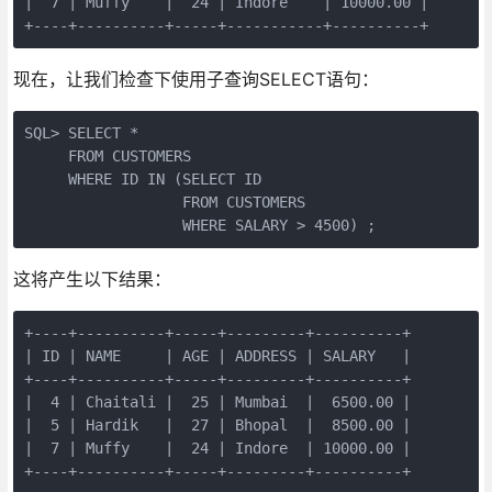
|  7 | Muffy    |  24 | Indore    | 10000.00 |

+----+----------+-----+-----------+----------+
现在，让我们检查下使用子查询SELECT语句：
SQL> SELECT * 

     FROM CUSTOMERS 

     WHERE ID IN (SELECT ID 

                  FROM CUSTOMERS 

                  WHERE SALARY > 4500) ;
这将产生以下结果：
+----+----------+-----+---------+----------+

| ID | NAME     | AGE | ADDRESS | SALARY   |

+----+----------+-----+---------+----------+

|  4 | Chaitali |  25 | Mumbai  |  6500.00 |

|  5 | Hardik   |  27 | Bhopal  |  8500.00 |

|  7 | Muffy    |  24 | Indore  | 10000.00 |

+----+----------+-----+---------+----------+