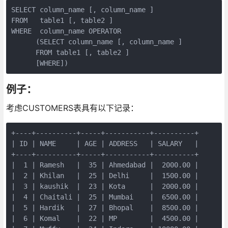
SELECT column_name [, column_name ]

FROM   table1 [, table2 ]

WHERE  column_name OPERATOR

      (SELECT column_name [, column_name ]

      FROM table1 [, table2 ]

      [WHERE])
例子：
考虑CUSTOMERS表具有以下记录：
+----+----------+-----+-----------+----------+

| ID | NAME     | AGE | ADDRESS   | SALARY   |

+----+----------+-----+-----------+----------+

|  1 | Ramesh   |  35 | Ahmedabad |  2000.00 |

|  2 | Khilan   |  25 | Delhi     |  1500.00 |

|  3 | kaushik  |  23 | Kota      |  2000.00 |

|  4 | Chaitali |  25 | Mumbai    |  6500.00 |

|  5 | Hardik   |  27 | Bhopal    |  8500.00 |

|  6 | Komal    |  22 | MP        |  4500.00 |
