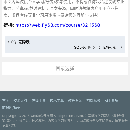
本文内容仅供个人学习/研究/参考使用，不构成任何决策建议或专业
指导。分享/转载时请标明原文来源，同时请勿将内容用于商业售
卖、虚假宣传等非学习用途哦～感谢您的理解与支持！
链接:
https://web.fly63.com/course/32_1568
SQL克隆表
SQL使用序列（自动递增）
目录选择
更多»
首页
技术导航
在线工具
技术文章
教程资源
前端标签
AI工具集
前端库/框架