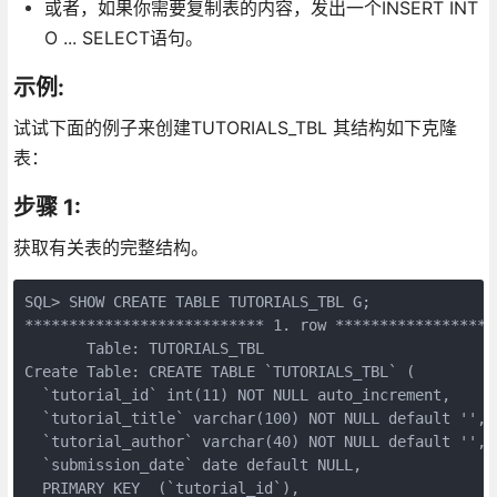
或者，如果你需要复制表的内容，发出一个INSERT INT
O ... SELECT语句。
示例:
试试下面的例子来创建TUTORIALS_TBL 其结构如下克隆
表：
步骤 1:
获取有关表的完整结构。
SQL> SHOW CREATE TABLE TUTORIALS_TBL G;

*************************** 1. row *******************
       Table: TUTORIALS_TBL

Create Table: CREATE TABLE `TUTORIALS_TBL` (

  `tutorial_id` int(11) NOT NULL auto_increment,

  `tutorial_title` varchar(100) NOT NULL default '',

  `tutorial_author` varchar(40) NOT NULL default '',

  `submission_date` date default NULL,

  PRIMARY KEY  (`tutorial_id`),
