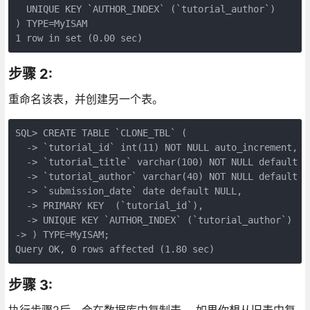
  UNIQUE KEY `AUTHOR_INDEX` (`tutorial_author`)

) TYPE=MyISAM

步骤 2:
重命名该表，并创建另一个表。
SQL> CREATE TABLE `CLONE_TBL` (

  -> `tutorial_id` int(11) NOT NULL auto_increment,

  -> `tutorial_title` varchar(100) NOT NULL default ''
  -> `tutorial_author` varchar(40) NOT NULL default ''
  -> `submission_date` date default NULL,

  -> PRIMARY KEY  (`tutorial_id`),

  -> UNIQUE KEY `AUTHOR_INDEX` (`tutorial_author`)

-> ) TYPE=MyISAM;

步骤 3:
执行步骤2后，会在数据库中复制表。 如果你想从旧表中复