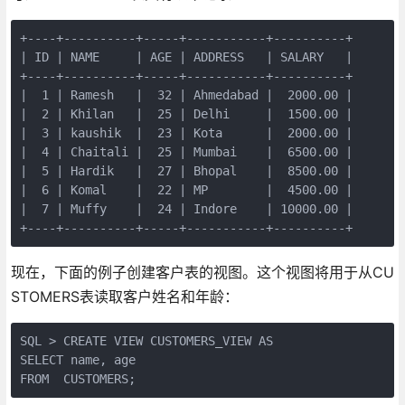
+----+----------+-----+-----------+----------+

| ID | NAME     | AGE | ADDRESS   | SALARY   |

+----+----------+-----+-----------+----------+

|  1 | Ramesh   |  32 | Ahmedabad |  2000.00 |

|  2 | Khilan   |  25 | Delhi     |  1500.00 |

|  3 | kaushik  |  23 | Kota      |  2000.00 |

|  4 | Chaitali |  25 | Mumbai    |  6500.00 |

|  5 | Hardik   |  27 | Bhopal    |  8500.00 |

|  6 | Komal    |  22 | MP        |  4500.00 |

|  7 | Muffy    |  24 | Indore    | 10000.00 |

+----+----------+-----+-----------+----------+
现在，下面的例子创建客户表的视图。这个视图将用于从CU
STOMERS表读取客户姓名和年龄：
SQL > CREATE VIEW CUSTOMERS_VIEW AS

SELECT name, age

FROM  CUSTOMERS;