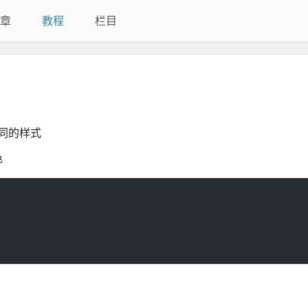
章
教程
栏目
不同的样式
色