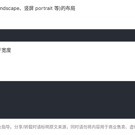
cape、竖屏 portrait 等)的布局
于宽度
业指导。分享/转载时请标明原文来源，同时请勿将内容用于商业售卖、虚