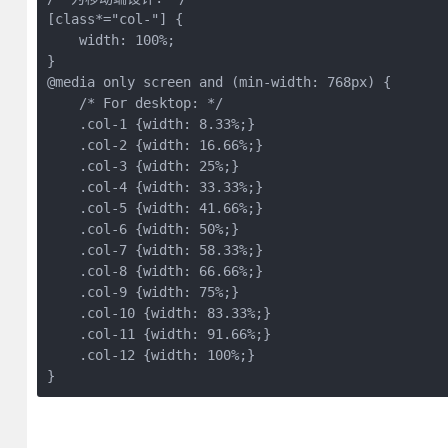
[class*="col-"] {

    width: 100%;

}

@media only screen and (min-width: 768px) {

    /* For desktop: */

    .col-1 {width: 8.33%;}

    .col-2 {width: 16.66%;}

    .col-3 {width: 25%;}

    .col-4 {width: 33.33%;}

    .col-5 {width: 41.66%;}

    .col-6 {width: 50%;}

    .col-7 {width: 58.33%;}

    .col-8 {width: 66.66%;}

    .col-9 {width: 75%;}

    .col-10 {width: 83.33%;}

    .col-11 {width: 91.66%;}

    .col-12 {width: 100%;}

}