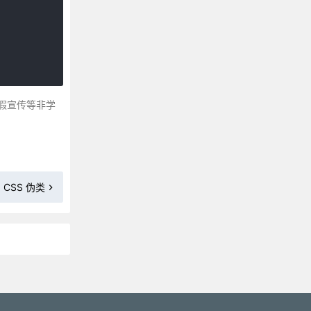
响应式 Web 设计 - 图片
响应式 Web 设计 - 视频(Video)
响应式 Web 设计 - 框架
CSS 基础教程 总结
假宣传等非学
CSS 伪类
更多»