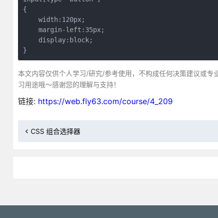
{

    width:120px;

    margin-left:35px;

    display:block;

}
本文内容仅供个人学习/研究/参考使用，不构成任何决策建议或专
习用途哦～感谢您的理解与支持！
链接:
https://web.fly63.com/course/4_209
CSS 组合选择器